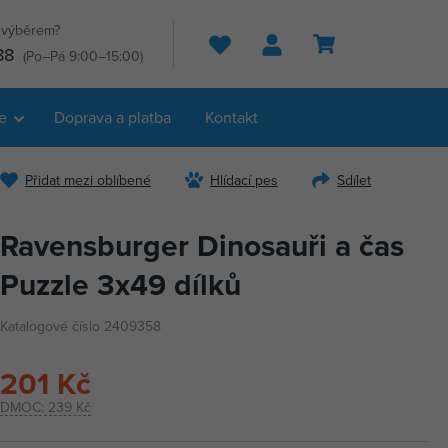
s výběrem?
Hledat
88
(Po–Pá 9:00–15:00)
e
Doprava a platba
Kontakt
Přidat mezi oblíbené
Hlídací pes
Sdílet
Ravensburger Dinosauři a čas
Puzzle 3x49 dílků
Katalogové číslo 2409358
201 Kč
DMOC:
239 Kč