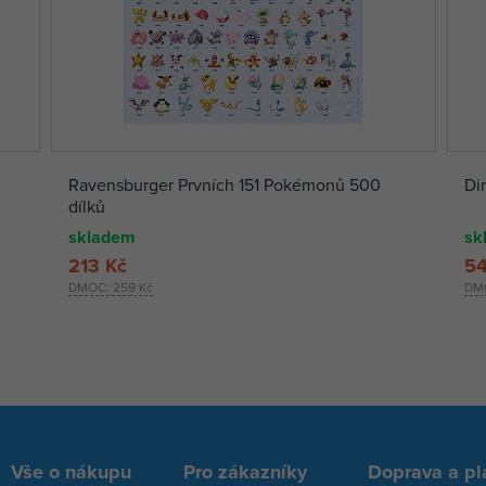
Ravensburger Prvních 151 Pokémonů 500
Di
dílků
skladem
sk
213 Kč
54
DMOC:
259 Kč
DM
Vše o nákupu
Pro zákazníky
Doprava a pl