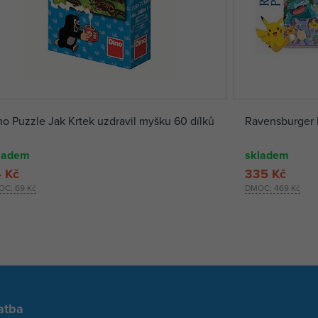
no Puzzle Jak Krtek uzdravil myšku 60 dílků
Ravensburger 
ladem
skladem
 Kč
335 Kč
OC:
69 Kč
DMOC:
469 Kč
atba