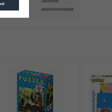
2409358
číslo
ut
4005556093588