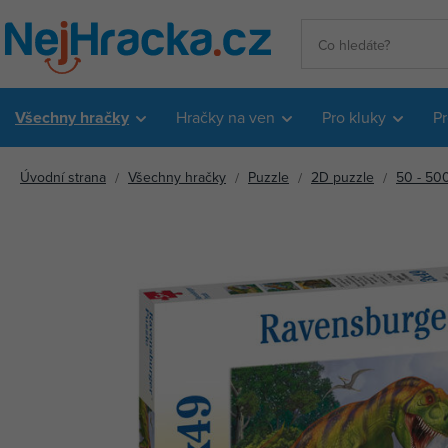
Všechny hračky
Hračky na ven
Pro kluky
Pr
Úvodní strana
Všechny hračky
Puzzle
2D puzzle
50 - 500