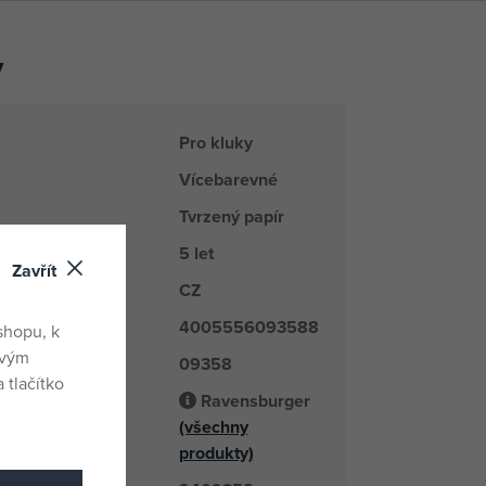
y
Pro kluky
Vícebarevné
Tvrzený papír
5 let
Zavřít
CZ
du
4005556093588
shopu, k
ovým
09358
é číslo
 tlačítko
Ravensburger
(všechny
odavatel
produkty)