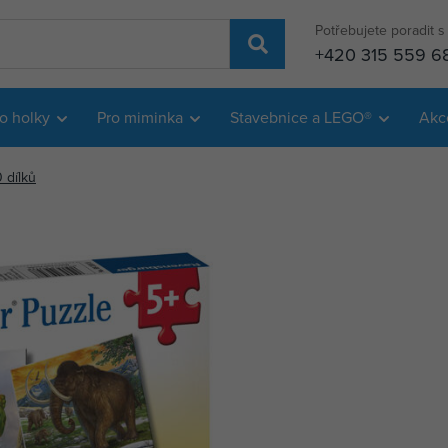
Potřebujete poradit 
+420 315 559 6
o holky
Pro miminka
Stavebnice a LEGO®
Akc
 dílků