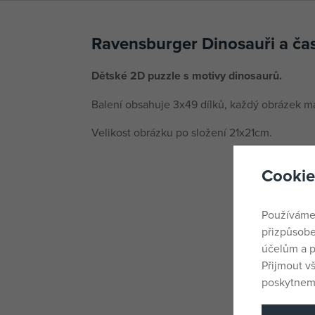
Ravensburger Dinosauři a čas
Dětské 2D puzzle s motivy dinosaurů.
Balení obsahuje 3x49 dílků, každý obrázek má
Velikost obrázku po složení 21x21cm.
Cookie
Používáme
přizpůsobe
účelům a p
Přijmout v
poskytneme