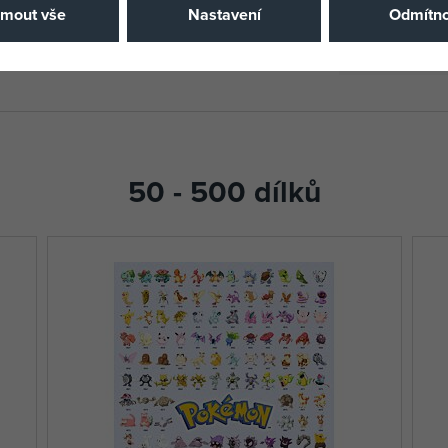
Katalogové 
jmout vše
Nastavení
Odmítno
EAN
50 - 500 dílků