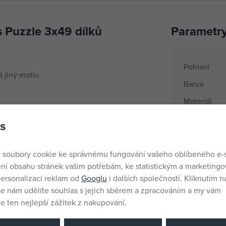
 Puzzle 3x49 dílků
Parametr
Pohlaví
 jiný motiv.
Barva
Materiál
Věk od
s
Země půvo
EANs
 soubory cookie ke správnému fungování vašeho oblíbeného e-
ní obsahu stránek vašim potřebám, ke statistickým a marketing
Dodavatelsk
ersonalizaci reklam od
Googlu
i dalších společností. Kliknutím na
še nám udělíte souhlas s jejich sběrem a zpracováním a my vám
Výrobce / D
 ten nejlepší zážitek z nakupování.