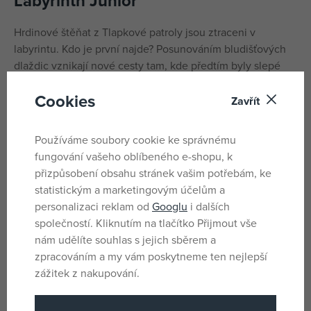
Labyrinth Junior
Hrdinové štěňat z Tlapkové patroly jsou ztraceni v
labyrintu. Kdo je první najde? Posunováním bludišťových
dlaždic vznikají nové cesty tam, kde předtím byly slepé
uličky. Pouze šikovným posunováním jednotlivých dlaždic
Cookies
uprostřed bludiště se dostanete po cestě ke svým
Zavřít
oblíbeným štěňátkům. Labyrint – to je úžasná zábava,
dobrodružství a hravé přemýšlení v jednom. Snadné, a
Používáme soubory cookie ke správnému
přesto vzrušující.
fungování vašeho oblíbeného e-shopu, k
přizpůsobení obsahu stránek vašim potřebám, ke
Parametry
statistickým a marketingovým účelům a
personalizaci reklam od
Googlu
i dalších
společností. Kliknutím na tlačítko Přijmout vše
nám udělíte souhlas s jejich sběrem a
Pro holky i kluky
Pohlaví
zpracováním a my vám poskytneme ten nejlepší
Ne
Baterie
zážitek z nakupování.
Ne
Baterie součást balení