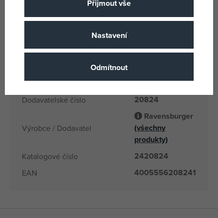
20 min
Doba hraní
Přijmout vše
Plast
Materiál
2
Počet hráčů
Nastavení
4 let
Věk od
CZ
Země původu
Odmítnout
4005556208241
EANs
20824
Dodavatelské číslo
Ravensburger
(všechny
Výrobce / Dodavatel
produkty)
2420824
Katalogové číslo
4005556208241
EAN