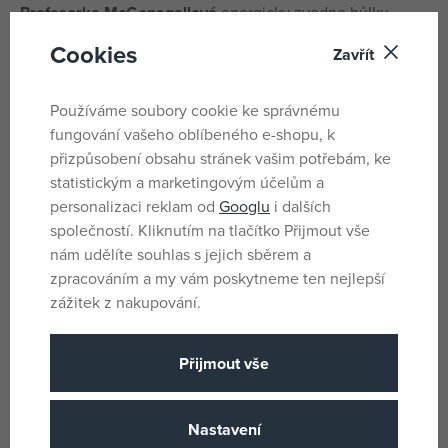
Profesorka McGonagallová
energicky zvedne hůlku.
Zamumlá náročné patronovo zaklínadlo, protože ho učí
Cookies
Zavřít
své studenty v Bradavicích. Ani ona není nikdy sama: jejím
osobním
patronem
je
kočka
. Stojí při ní v každém boji
Používáme soubory cookie ke správnému
mezi čaroději a čarodějkami. Vyzyvatelé by si měli dvakrát
fungování vašeho oblíbeného e-shopu, k
rozmyslet, než se s nimi utkají!
přizpůsobení obsahu stránek vašim potřebám, ke
Rozměry modelu: 18 x 15,5 x 11 cm.
statistickým a marketingovým účelům a
personalizaci reklam od
Googlu
i dalších
Věk: 6-12
společností. Kliknutím na tlačítko Přijmout vše
nám udělíte souhlas s jejich sběrem a
Parametry
zpracováním a my vám poskytneme ten nejlepší
zážitek z nakupování.
Pro holky i kluky
Pohlaví
Přijmout vše
Vícebarevné
Barva
Harry Potter
Licence
Nastavení