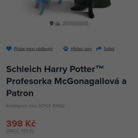
Přidat mezi oblíbené
Hlídací pes
Sdílet
Schleich Harry Potter™
Profesorka McGonagallová a
Patron
Katalogové číslo SCHLE 42682
398 Kč
DMOC:
499 Kč