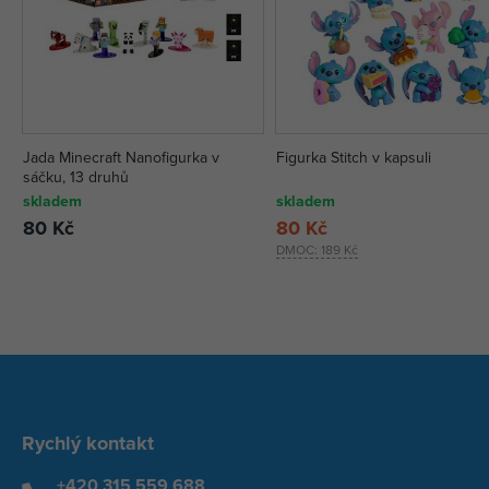
Jada Minecraft Nanofigurka v
Figurka Stitch v kapsuli
sáčku, 13 druhů
skladem
skladem
80 Kč
80 Kč
DMOC:
189 Kč
Rychlý kontakt
+420 315 559 688