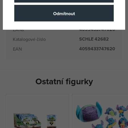
Plast
Materiál
6 let
Věk od
Odmítnout
PT
Země původu
4059433747620
EANs
SCHLE 42682
Katalogové číslo
4059433747620
EAN
Ostatní figurky