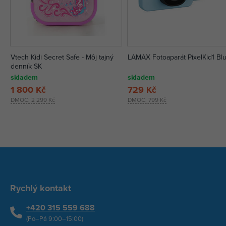
Vtech Kidi Secret Safe - Môj tajný
LAMAX Fotoaparát PixelKid1 Bl
denník SK
skladem
skladem
1 800 Kč
729 Kč
DMOC:
2 299 Kč
DMOC:
799 Kč
Rychlý kontakt
+420 315 559 688
(Po–Pá 9:00–15:00)