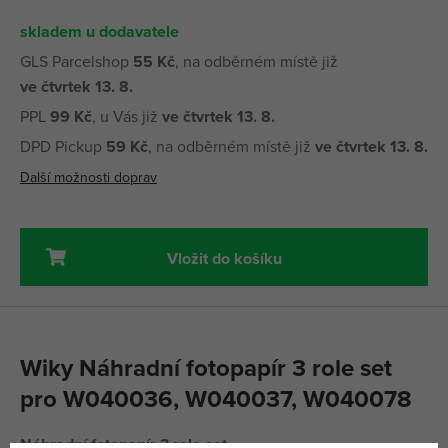
skladem u dodavatele
GLS Parcelshop
55 Kč
, na odběrném místě již
ve čtvrtek 13. 8.
PPL
99 Kč
, u Vás již
ve čtvrtek 13. 8.
DPD Pickup
59 Kč
, na odběrném místě již
ve čtvrtek 13. 8.
Další možnosti doprav
Vložit do košíku
Wiky Náhradní fotopapír 3 role set
pro W040036, W040037, W040078
Náhradní fotopapír 3 role set.