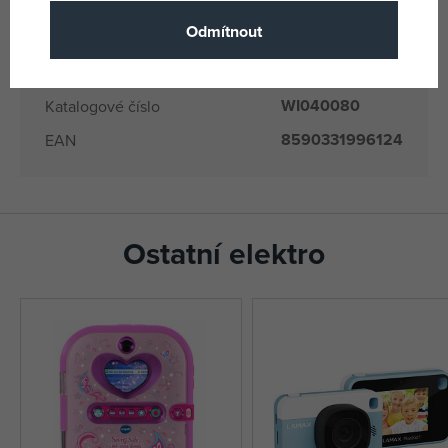
Wiky
Odmítnout
(všechny
Výrobce / Dodavatel
produkty)
WI040080
Katalogové číslo
8590331996124
EAN
Ostatní elektro