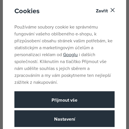
Cookies
Určeno pro proložky W040036, W040037, W040078,
Zavřít
W041994.
Používáme soubory cookie ke správnému
Šířka fotopapíru 5,5 cm, tisknutelná šíře 4,8 cm.
fungování vašeho oblíbeného e-shopu, k
přizpůsobení obsahu stránek vašim potřebám, ke
Parametry
statistickým a marketingovým účelům a
personalizaci reklam od
Googlu
i dalších
společností. Kliknutím na tlačítko Přijmout vše
Pro holky i kluky
Pohlaví
nám udělíte souhlas s jejich sběrem a
zpracováním a my vám poskytneme ten nejlepší
Bílá
Barva
zážitek z nakupování.
Papír
Materiál
3 let
Věk od
Přijmout vše
CN
Země původu
8590331996124
EANs
Nastavení
040080
Dodavatelské číslo