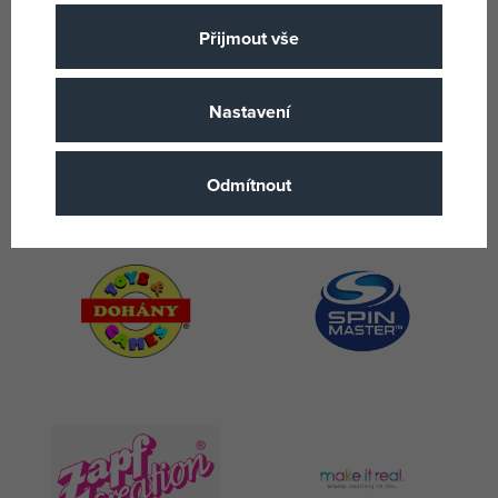
Značky
Přijmout vše
Nastavení
Odmítnout