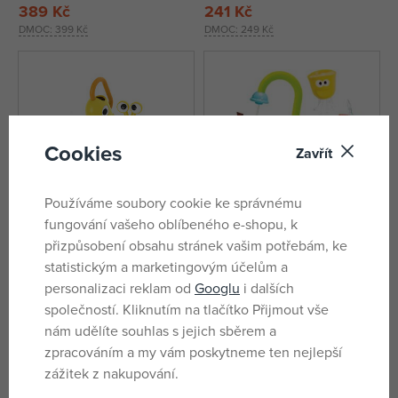
389 Kč
241 Kč
DMOC:
399 Kč
DMOC:
249 Kč
Cookies
Zavřít
Používáme soubory cookie ke správnému
fungování vašeho oblíbeného e-shopu, k
přizpůsobení obsahu stránek vašim potřebám, ke
Yookidoo Rozkvetlá zahrádka
Yookidoo Kouzelný kohoutek s
statistickým a marketingovým účelům a
ozubenými tvary
personalizaci reklam od
Googlu
i dalších
skladem
není skladem
společností. Kliknutím na tlačítko Přijmout vše
600 Kč
814 Kč
nám udělíte souhlas s jejich sběrem a
DMOC:
699 Kč
DMOC:
899 Kč
zpracováním a my vám poskytneme ten nejlepší
zážitek z nakupování.