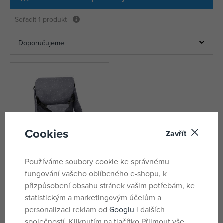
Seřadit
1 produkt
Cookies
Zavřít
Používáme soubory cookie ke správnému
fungování vašeho oblíbeného e-shopu, k
Asalvo ANYWHERE booster
přizpůsobení obsahu stránek vašim potřebám, ke
BAG-GO 2v1
statistickým a marketingovým účelům a
skladem
personalizaci reklam od
Googlu
i dalších
1 000 Kč
společností. Kliknutím na tlačítko Přijmout vše