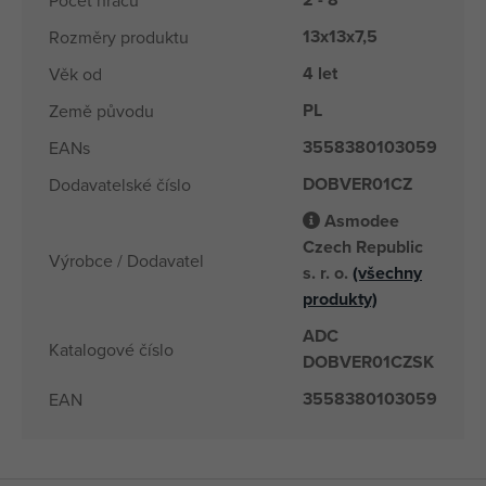
Počet hráčů
13x13x7,5
Rozměry produktu
4 let
Věk od
PL
Země původu
3558380103059
EANs
DOBVER01CZ
Dodavatelské číslo
Asmodee
Czech Republic
Výrobce / Dodavatel
s. r. o.
(všechny
produkty)
ADC
Katalogové číslo
DOBVER01CZSK
3558380103059
EAN