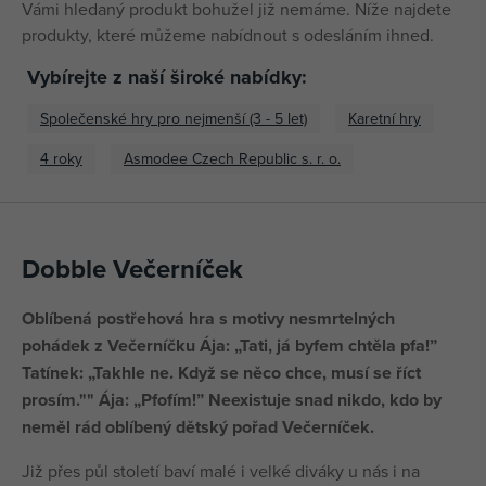
Vámi hledaný produkt bohužel již nemáme. Níže najdete
produkty, které můžeme nabídnout s odesláním ihned.
Vybírejte z naší široké nabídky:
Společenské hry pro nejmenší (3 - 5 let)
Karetní hry
4 roky
Asmodee Czech Republic s. r. o.
Dobble Večerníček
Oblíbená postřehová hra s motivy nesmrtelných
pohádek z Večerníčku Ája: „Tati, já byfem chtěla pfa!”
Tatínek: „Takhle ne. Když se něco chce, musí se říct
prosím."" Ája: „Pfofím!” Neexistuje snad nikdo, kdo by
neměl rád oblíbený dětský pořad Večerníček.
Již přes půl století baví malé i velké diváky u nás i na