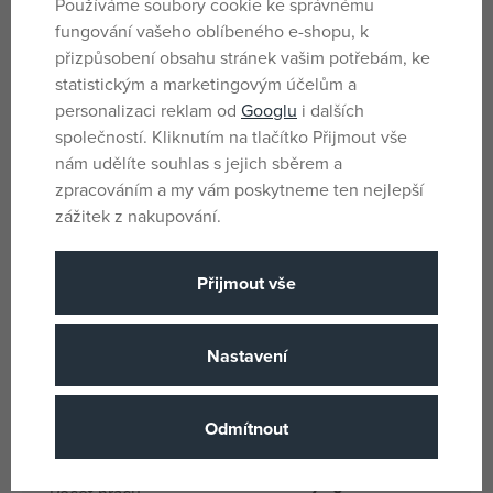
Používáme soubory cookie ke správnému
Dobble a jistě budete překvapeni, jak i tak jednoduchá hra
fungování vašeho oblíbeného e-shopu, k
může být zábavná!
přizpůsobení obsahu stránek vašim potřebám, ke
Obsah balení:
statistickým a marketingovým účelům a
personalizaci reklam od
Googlu
i dalších
55 karet v plechové krabičce
společností. Kliknutím na tlačítko Přijmout vše
1 česká a slovenská pravidla
nám udělíte souhlas s jejich sběrem a
zpracováním a my vám poskytneme ten nejlepší
Věk: 4+
zážitek z nakupování.
Parametry
Přijmout vše
Pro holky i kluky
Pohlaví
Nastavení
Vícebarevné
Barva
15 minut
Doba hraní
Odmítnout
Tvrzený papír
Materiál
2 - 8