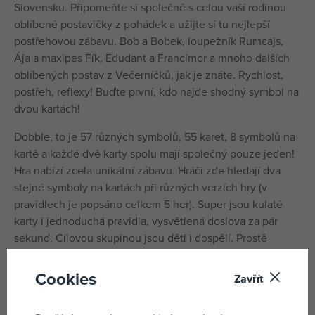
Slovensku. Připomeňte si společně s celou vaší rodinou
oblíbené postavičky z pohádek a užijte si tu nejlepší
postřehovou zábavu. Bob a Bobek, loupežník Rumcajs,
Ája a maxipes Fík, Edudant a Francimor a mnoho dalších
oblíbených postav z Večerníčků, jak je znáte. Rychlost,
postřeh, reflexy! Buďte první, kdo najde shodný symbol na
dvou kartách!
Dobble, to je 57 různých symbolů, 55 karet, 8 symbolů na
kartě a každé dvě karty spolu mají společný pouze jeden!
Hra nabízí zcela unikátní zábavu. Hráči zde hledají dva
stejné symboly na kartách při různých verzích hry (v
pravidlech je popsáno celkem 5 her). Super jsou kulaté
karty i jednoduchá pravidla, vysvětlená doslova za pár
sekund. Cílovou skupinou jsou děti i dospělí. Prostě
všichni, kdo se chtějí pořádně bavit a nemají čas ani
náladu pročítat dlouhá pravidla. Plechová krabička
Cookies
Zavřít
zaručuje bezpečí karet a jednoduše umožňuje mít hru
vždy u sebe. Vyzkoušejte i vy postřehový fenomén