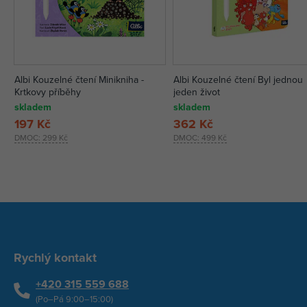
Albi Kouzelné čtení Minikniha -
Albi Kouzelné čtení Byl jednou
Krtkovy příběhy
jeden život
skladem
skladem
197 Kč
362 Kč
DMOC:
299 Kč
DMOC:
499 Kč
Rychlý kontakt
+420 315 559 688
(Po–Pá 9:00–15:00)