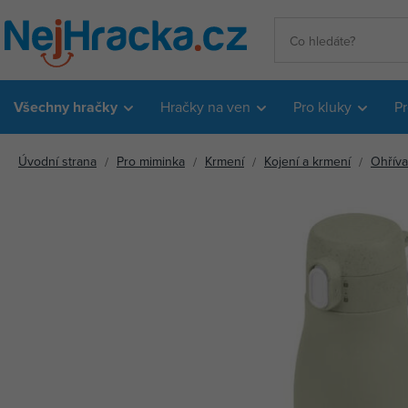
Všechny hračky
Hračky na ven
Pro kluky
Pr
Úvodní strana
Pro miminka
Krmení
Kojení a krmení
Ohřív