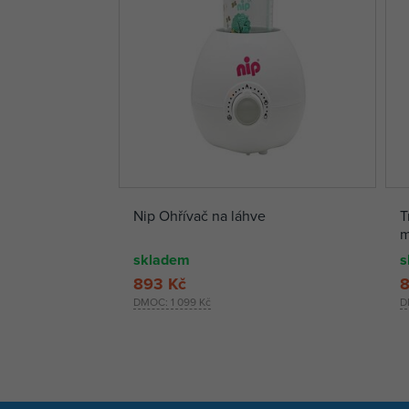
Nip Ohřívač na láhve
T
m
skladem
s
893 Kč
8
DMOC:
1 099 Kč
D