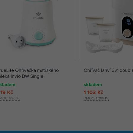
rueLife Ohřívačka matřského
Ohřívač lahví 3v1 doub
léka Invio BW Single
kladem
skladem
19 Kč
1 103 Kč
MOC:
890 Kč
DMOC:
1 299 Kč