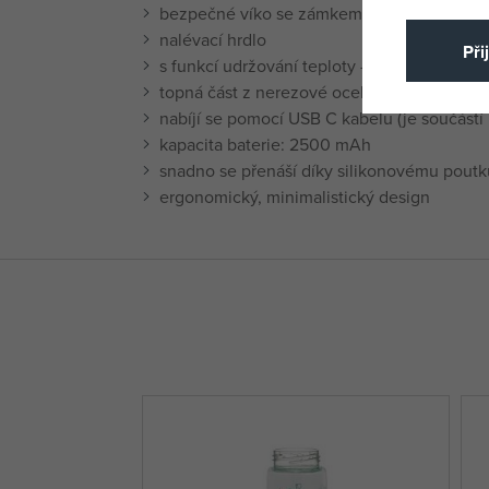
bezpečné víko se zámkem
nalévací hrdlo
Při
s funkcí udržování teploty - až po dobu 7 h
topná část z nerezové oceli
nabíjí se pomocí USB C kabelu (je součástí 
kapacita baterie: 2500 mAh
snadno se přenáší díky silikonovému poutk
ergonomický, minimalistický design