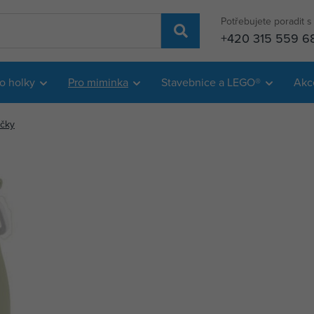
Potřebujete poradit 
+420 315 559 6
o holky
Pro miminka
Stavebnice a LEGO®
Akc
ačky