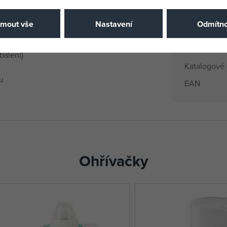
Věk od
jmout vše
Nastavení
Odmítno
odin
Země půvo
EANs
balení)
Katalogové 
u
EAN
Ohřívačky