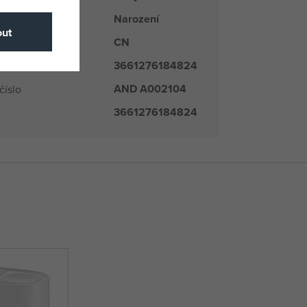
Narození
ut
CN
du
3661276184824
AND A002104
číslo
3661276184824