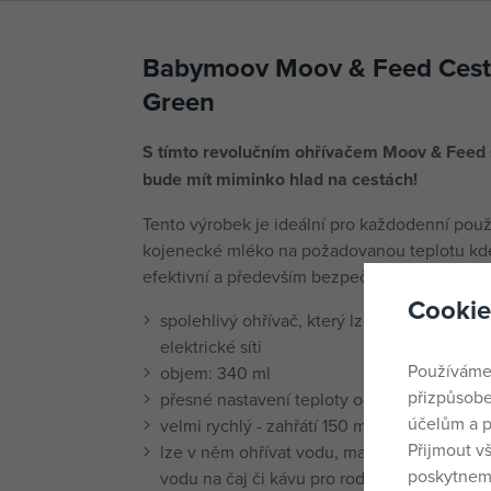
Babymoov Moov & Feed Cesto
Green
S tímto revolučním ohřívačem Moov & Feed 
bude mít miminko hlad na cestách!
Tento výrobek je ideální pro každodenní použi
kojenecké mléko na požadovanou teplotu kdeko
efektivní a především bezpečný.
Cookie
spolehlivý ohřívač, který lze použít i mimo
elektrické síti
Používáme
objem: 340 ml
přizpůsobe
přesné nastavení teploty od 37°C do 50°C
účelům a p
velmi rychlý - zahřátí 150 ml na 37°C trvá 
Přijmout v
lze v něm ohřívat vodu, mateřské mléko, k
poskytneme
vodu na čaj či kávu pro rodiče