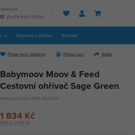
s výběrem?
Hledat
88
(Po–Pá 9:00–15:00)
e
Doprava a platba
Kontakt
Přidat mezi oblíbené
Hlídací pes
Sdílet
Babymoov Moov & Feed
Cestovní ohřívač Sage Green
Katalogové číslo AND A002104
1 834 Kč
DMOC:
2 190 Kč