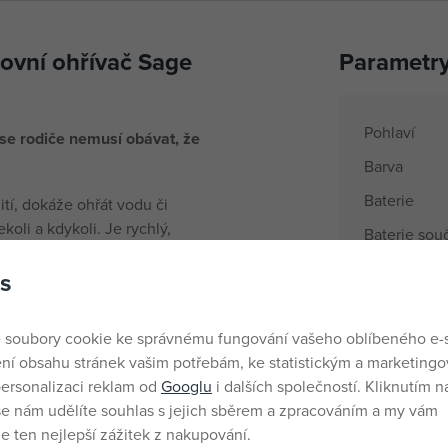
vní ohřívač Sage
Parametr
Pohlaví
se rodiče nemusí obávat, že
Barva
Baterie
tí, dokáže ohřát vodu či
li a kdykoli. Je rychlý,
Baterie souč
s
Materiál
 domov, bez potřeby připojení k
Objem
 soubory cookie ke správnému fungování vašeho oblíbeného e-
ní obsahu stránek vašim potřebám, ke statistickým a marketing
Počet a typ 
ersonalizaci reklam od
Googlu
i dalších společností. Kliknutím na
pouhých 5 minut
še nám udělíte souhlas s jejich sběrem a zpracováním a my vám
ojenecké mléko pro miminko či
 ten nejlepší zážitek z nakupování.
Název pods