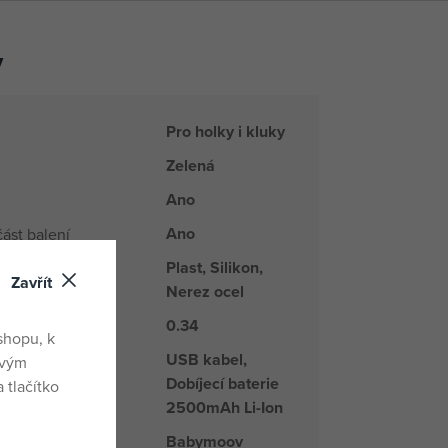
y
Pro holky i kluky
Zelená
Ano
Ano
ást balení
Plast, Silikon,
Zavřít
Nerez ocel
0.34
shopu, k
USB kabel,
ovým
Dobíjecí baterie
baterií
 tlačítko
2500mAh Li-Ion
Babymoov
kupiny zboži