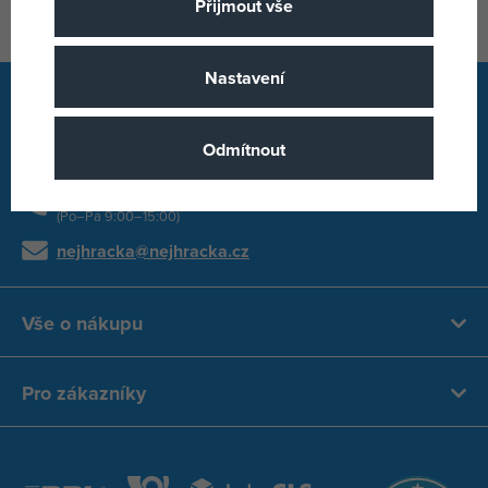
Přijmout vše
Nastavení
Rychlý kontakt
Odmítnout
+420 315 559 688
(Po–Pá 9:00–15:00)
nejhracka@nejhracka.cz
Vše o nákupu
Pro zákazníky