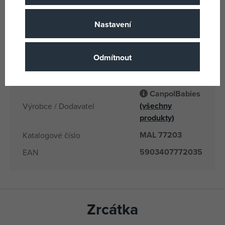
Canpol
Název podskupiny zboži
Nastavení
Narození
Věk od
CN
Země původu
Odmítnout
5903407772035
EANs
77203
Dodavatelské číslo
CanpolBabies
(všechny
Výrobce / Dodavatel
produkty)
MAL 77203
Katalogové číslo
5903407772035
EAN
Zrcátka