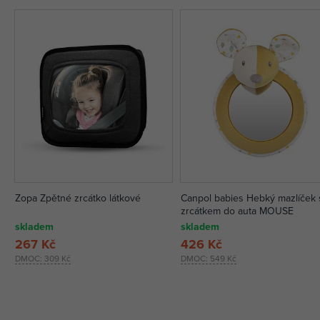
Zopa Zpětné zrcátko látkové
Canpol babies Hebký mazlíček 
zrcátkem do auta MOUSE
skladem
skladem
267 Kč
426 Kč
DMOC:
309 Kč
DMOC:
549 Kč