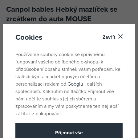
Canpol babies Hebký mazlíček se
zrcátkem do auta MOUSE
Hebký mazlíček se zrcátkem do auta je součástí stylové
Cookies
Zavřít
kolekce MOUSE. Mazlíček je skvělým kamarádem jak na
doma, tak na cestování autem. Umožňuje sledovat dítě za
Používáme soubory cookie ke správnému
jízdy, navíc rozvíjí jeho schopnost soustředit pozornost.
fungování vašeho oblíbeného e-shopu, k
Hračka neobsahuje BPA, doporučený věk 0m+.
přizpůsobení obsahu stránek vašim potřebám, ke
statistickým a marketingovým účelům a
Velká velikost hračky —perfektní pro mazlení, ale také
personalizaci reklam od
Googlu
i dalších
jako dekorace do dětského pokoje. 26 x 34 cm.
společností. Kliknutím na tlačítko Přijmout vše
nám udělíte souhlas s jejich sběrem a
Parametry
zpracováním a my vám poskytneme ten nejlepší
zážitek z nakupování.
10.5 x 40.3 x
Rozměry produktu
Přijmout vše
25.5