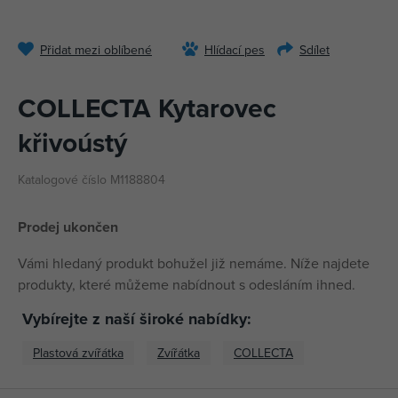
Přidat mezi oblíbené
Hlídací pes
Sdílet
COLLECTA Kytarovec
křivoústý
Katalogové číslo M1188804
Prodej ukončen
Vámi hledaný produkt bohužel již nemáme. Níže najdete
produkty, které můžeme nabídnout s odesláním ihned.
Vybírejte z naší široké nabídky:
Plastová zvířátka
Zvířátka
COLLECTA