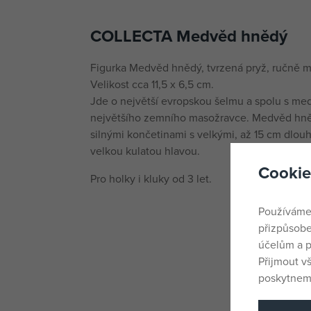
COLLECTA Medvěd hnědý
Figurka Medvěd hnědý, tvrzená pryž, ručně m
Velikost cca 11,5 x 6,5 cm.
Jde o největší evropskou šelmu a spolu s m
největšího zemního masožravce. Medvěd hně
silnými končetinami s velkými, až 15 cm dlouh
velkou kulatou hlavou.
Cookie
Pro holky i kluky od 3 let.
Používáme
přizpůsobe
účelům a p
Přijmout v
poskytneme