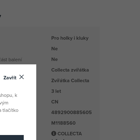
y
Pro holky i kluky
Ne
Ne
ást balení
Collecta zvířátka
řada
Zavřít
Zvířátka Collecta
kupiny zboži
3 let
shopu, k
CN
du
ovým
 tlačítko
4892900885605
M1188560
é číslo
COLLECTA