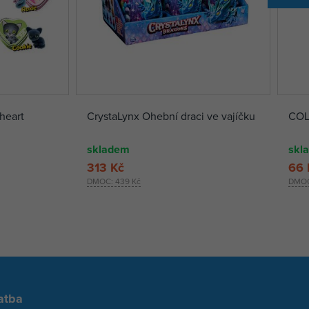
heart
CrystaLynx Ohební draci ve vajíčku
COL
skladem
skl
313 Kč
66 
DMOC:
439 Kč
DMO
atba