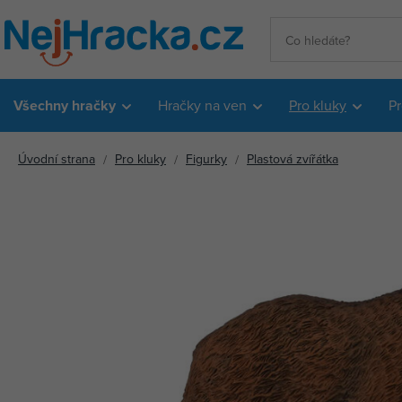
Všechny hračky
Hračky na ven
Pro kluky
Pr
Úvodní strana
Pro kluky
Figurky
Plastová zvířátka