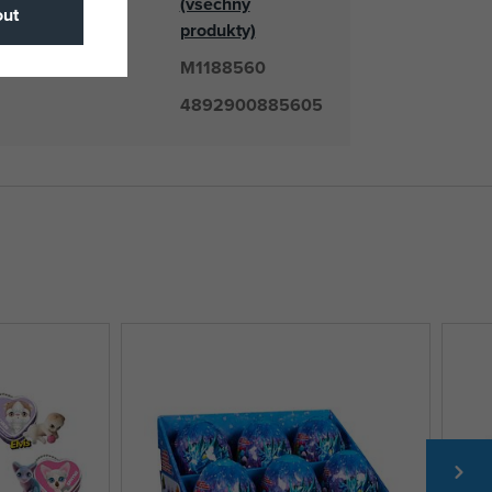
(všechny
odavatel
ut
produkty)
M1188560
číslo
4892900885605