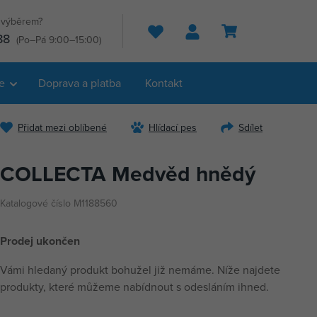
s výběrem?
Hledat
88
(Po–Pá 9:00–15:00)
e
Doprava a platba
Kontakt
Přidat mezi oblíbené
Hlídací pes
Sdílet
COLLECTA Medvěd hnědý
Katalogové číslo M1188560
Prodej ukončen
Vámi hledaný produkt bohužel již nemáme. Níže najdete
produkty, které můžeme nabídnout s odesláním ihned.