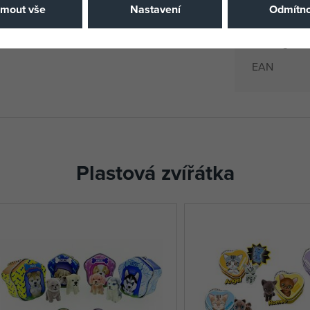
Výrobce / D
jmout vše
Nastavení
Odmítno
Katalogové 
EAN
Plastová zvířátka