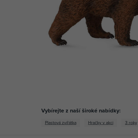
Vybírejte z naší široké nabídky:
Plastová zvířátka
Hračky v akci
3 roky