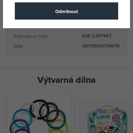
DJ07967
Dodavatelské číslo
Odmítnout
Djeco
(všechny
Výrobce / Dodavatel
produkty)
DJE DJ07967
Katalogové číslo
3070900079670
EAN
Výtvarná dílna