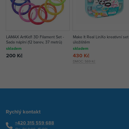
LAMAX ArtKid1 3D Filament Set -
Make It Real LinXo kreativní set
Sada náplní (12 barev, 37 metrů)
úložištěm
skladem
skladem
200 Kč
430 Kč
DMOC:
569 Kč
Rychlý kontakt
+420 315 559 688
(Po–Pá 9:00–15:00)