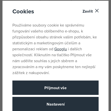
vzorů a 1 sada pokynů krok za krokem.\n\nPřírodní
Cookies
materiály, které používají profesionální floristé.\nSnadno
Zavřít
naučitelná technika výroby elegantních, působivých
květin z hedvábného papíru.\nPokyny s kreativními tipy
Používáme soubory cookie ke správnému
krok za krokem.\nVyrobeno z papíru a kartonu s
fungování vašeho oblíbeného e-shopu, k
certifikátem FSC®.\n\nVěk: + 7 letŠířka balení: 20 cmVýška
přizpůsobení obsahu stránek vašim potřebám, ke
balení: 20,20 cmHloubka balení: 3,7 cmHrubá hmotnost:
statistickým a marketingovým účelům a
0,169 kg
personalizaci reklam od
Googlu
i dalších
společností. Kliknutím na tlačítko Přijmout vše
Parametry
nám udělíte souhlas s jejich sběrem a
zpracováním a my vám poskytneme ten nejlepší
zážitek z nakupování.
Pro holky
Pohlaví
6 let
Věk od
Přijmout vše
CN
Země původu
3070900079670
EANs
Nastavení