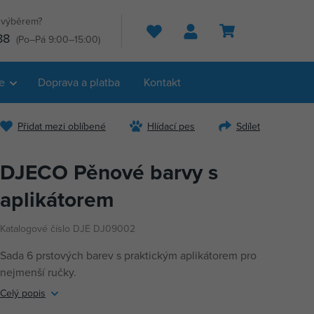
s výběrem?
Hledat
88
(Po–Pá 9:00–15:00)
e
Doprava a platba
Kontakt
Přidat mezi oblíbené
Hlídací pes
Sdílet
DJECO Pěnové barvy s
aplikátorem
Katalogové číslo DJE DJ09002
Sada 6 prstových barev s praktickým aplikátorem pro
nejmenší ručky.
Celý popis