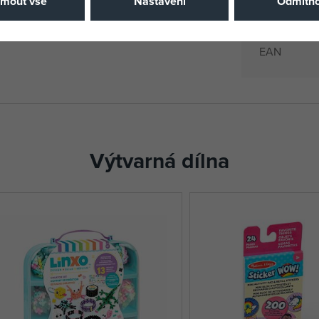
jmout vše
Nastavení
Odmítno
Katalogové 
EAN
Výtvarná dílna