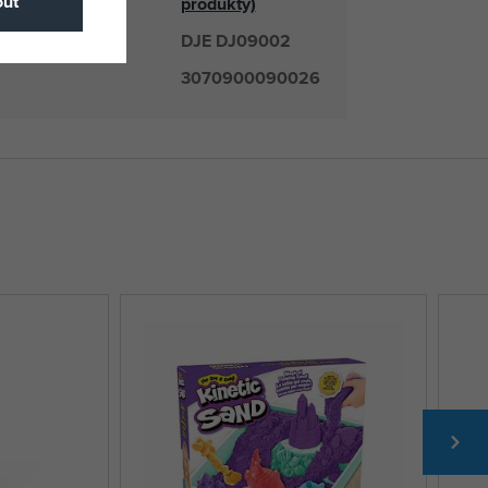
ut
produkty)
DJE DJ09002
číslo
3070900090026