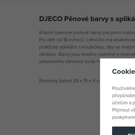
DJECO Pěnové barvy s aplik
Krásně barevné prstové barvy pro první malov
Pro děti od 18 měsíců. Lahvička má anatomický
praktický aplikátor s houbičkou, aby se malým
obrázku. Barvy jsou snadno pratelné a smývat
umazaného oblečení bude hračkou.
Cookie
Rozměry balení 25 x 15 x 4 cm.
Používáme
přizpůsobe
účelům a p
Přijmout v
poskytneme