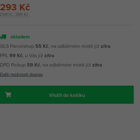
293 Kč
DMOC:
389 Kč
skladem
GLS Parcelshop
55 Kč
, na odběrném místě již
zítra
PPL
99 Kč
, u Vás již
zítra
DPD Pickup
59 Kč
, na odběrném místě již
zítra
Další možnosti doprav
Vložit do košíku