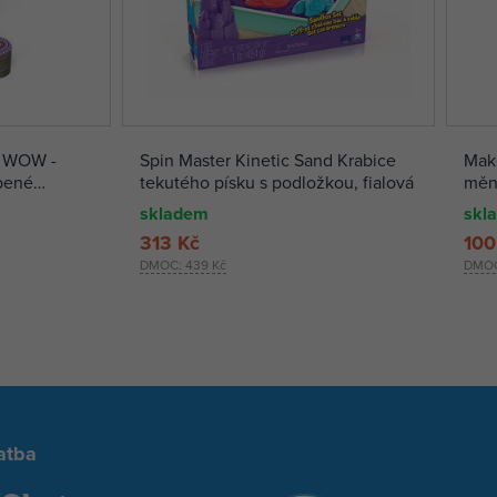
! WOW -
Spin Master Kinetic Sand Krabice
Make
bené
tekutého písku s podložkou, fialová
mění
skladem
skl
313 Kč
100
DMOC:
439 Kč
DMO
atba