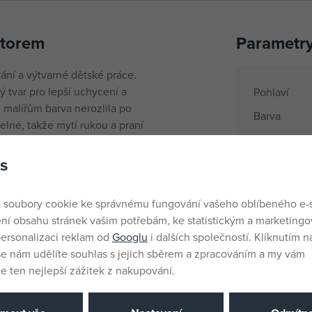
átorem
Parametr
ání a výtvarné dětské práce.
 tvar pro lepší uchycení a
Pohlaví
 malířům barva nerozlila po
Barva
elné, takže mytí rukou a praní
Materiál
s
Rozměry pr
Věk od
 soubory cookie ke správnému fungování vašeho oblíbeného e-
Země půvo
ní obsahu stránek vašim potřebám, ke statistickým a marketing
EANs
ersonalizaci reklam od
Googlu
i dalších společností. Kliknutím na
še nám udělíte souhlas s jejich sběrem a zpracováním a my vám
Dodavatelsk
 ten nejlepší zážitek z nakupování.
Výrobce / D