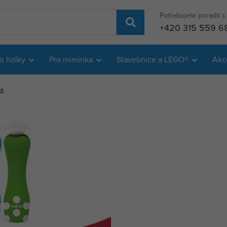
Potřebujete poradit 
+420 315 559 6
o holky
Pro miminka
Stavebnice a LEGO®
Akc
na