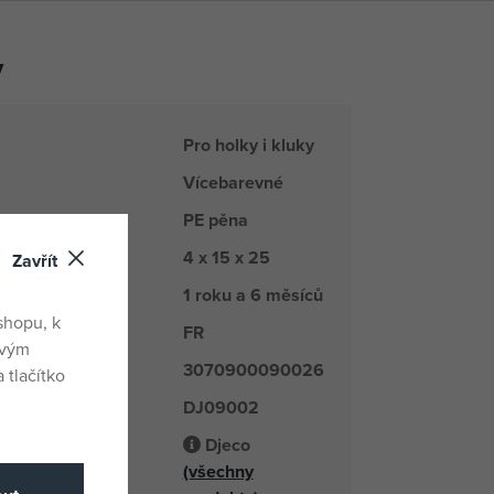
y
Pro holky i kluky
Vícebarevné
PE pěna
4 x 15 x 25
oduktu
Zavřít
1 roku a 6 měsíců
shopu, k
FR
du
ovým
3070900090026
 tlačítko
DJ09002
é číslo
Djeco
(všechny
odavatel