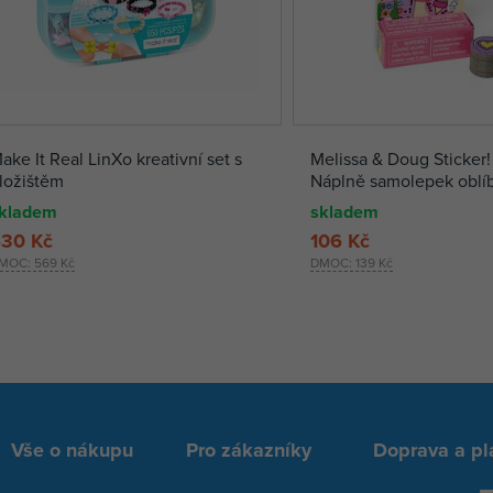
ake It Real LinXo kreativní set s
Melissa & Doug Sticker
ložištěm
Náplně samolepek oblí
předměty
kladem
skladem
30 Kč
106 Kč
MOC:
569 Kč
DMOC:
139 Kč
Vše o nákupu
Pro zákazníky
Doprava a pl