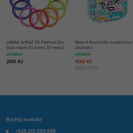
LAMAX ArtKid1 3D Filament Set -
Make It Real LinXo kreativní set
Sada náplní (12 barev, 37 metrů)
úložištěm
skladem
skladem
200 Kč
430 Kč
DMOC:
569 Kč
Rychlý kontakt
+420 315 559 688