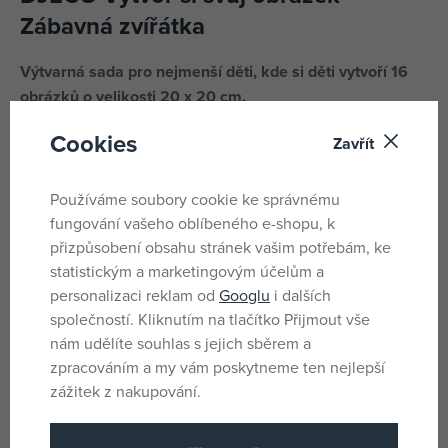
Zábavná zvířátka
Výtvarná sada pro nejmenší děti, kde si děti vytvoří 16
obrázků o velikosti 20 x 20 cm.
Cookies
Pro snadnější malování jim pomáhá z části předkreslený
Zavřít
tvar na jejich obrázků, dále 30 kartiček s vyobrazeným
detailem a k dotvoření mohou využít samolepky očíček a
Používáme soubory cookie ke správnému
dalších dekorací na 4 arších. Děti sami domalují obrázek
fungování vašeho oblíbeného e-shopu, k
pomocí tří voskovek a třech fixů.
přizpůsobení obsahu stránek vašim potřebám, ke
statistickým a marketingovým účelům a
Rozměry balení: 23,5 x 23,4 cm.
personalizaci reklam od
Googlu
i dalších
Vhodné od 3 let.
společností. Kliknutím na tlačítko Přijmout vše
nám udělíte souhlas s jejich sběrem a
zpracováním a my vám poskytneme ten nejlepší
Parametry
zážitek z nakupování.
Pro holky i kluky
Pohlaví