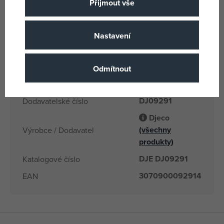
Přijmout vše
Vícebarevné
Barva
Papír
Materiál
Nastavení
3 let
Věk od
CN
Země původu
Odmítnout
3070900092914
EANs
DJ09291
Dodavatelské číslo
Djeco
(všechny
Výrobce / Dodavatel
produkty)
DJE DJ09291
Katalogové číslo
3070900092914
EAN