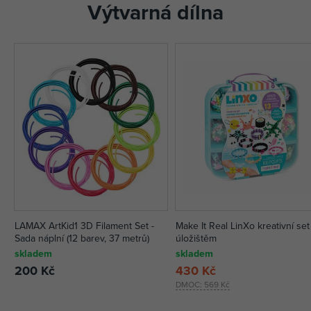
Výtvarná dílna
LAMAX ArtKid1 3D Filament Set -
Make It Real LinXo kreativní set
Sada náplní (12 barev, 37 metrů)
úložištěm
skladem
skladem
200 Kč
430 Kč
DMOC:
569 Kč