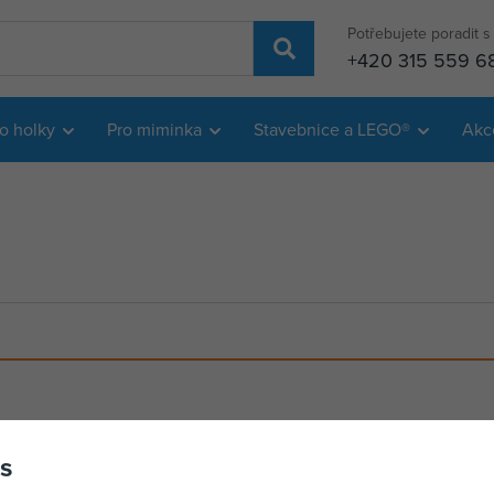
Potřebujete poradit 
+420 315 559 6
o holky
Pro miminka
Stavebnice a LEGO®
Akc
s