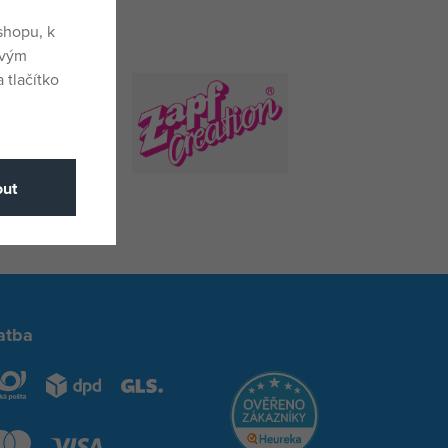
shopu, k
ovým
 tlačítko
ut
atba