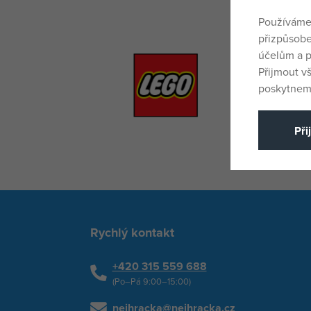
Používáme
přizpůsobe
účelům a p
Přijmout v
poskytneme
Při
Rychlý kontakt
+420 315 559 688
(Po–Pá 9:00–15:00)
nejhracka@nejhracka.cz