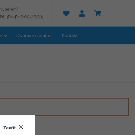
s výběrem?
Hledat
88
(Po–Pá 9:00–15:00)
e
Doprava a platba
Kontakt
Zavřít