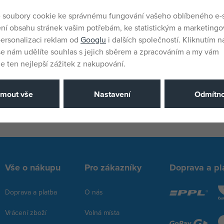
Značky
 soubory cookie ke správnému fungování vašeho oblíbeného e-
ní obsahu stránek vašim potřebám, ke statistickým a marketing
ersonalizaci reklam od
Googlu
i dalších společností. Kliknutím na
še nám udělíte souhlas s jejich sběrem a zpracováním a my vám
 ten nejlepší zážitek z nakupování.
jmout vše
Nastavení
Odmítno
Zobrazit všechny značky
Vše o nákupu
Pro zákazníky
Doprava a pl
Doprava a platba
O nás
Vrácení zboží
Volná místa