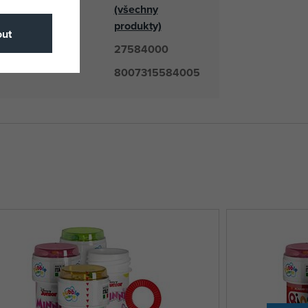
(všechny
odavatel
produkty)
ut
27584000
číslo
8007315584005