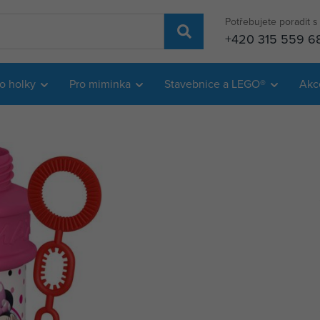
Potřebujete poradit 
+420 315 559 6
o holky
Pro miminka
Stavebnice a LEGO®
Akc