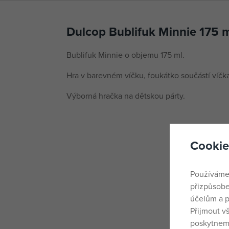
Dulcop Bublifuk Minnie 175 m
Bublifuk Minnie o objemu 175 ml.
Hra v barevném víčku, foukátko součástí víčka
Výborná hračka na dětskou párty.
Cookie
Používáme
přizpůsobe
účelům a p
Přijmout v
poskytneme