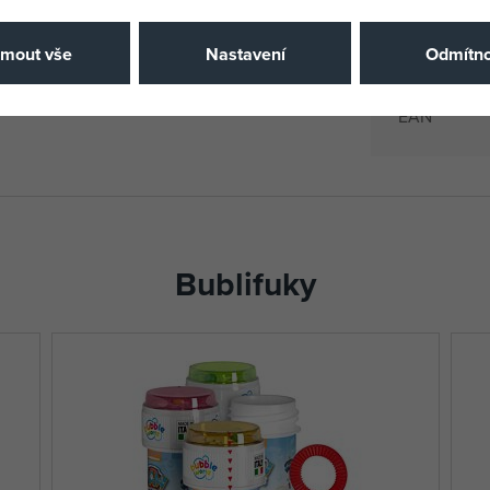
Výrobce / D
jmout vše
Nastavení
Odmítno
Katalogové 
EAN
Bublifuky