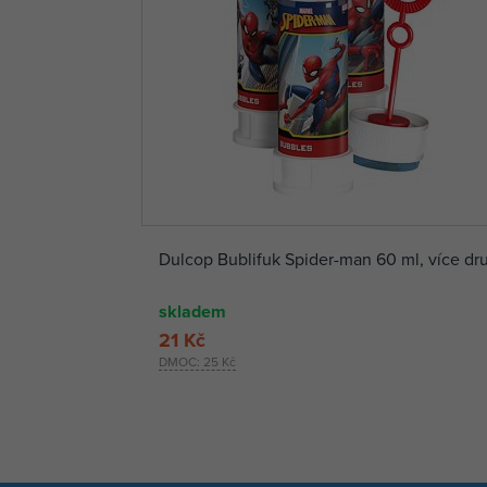
Dulcop Bublifuk Spider-man 60 ml, více dr
skladem
21 Kč
DMOC:
25 Kč