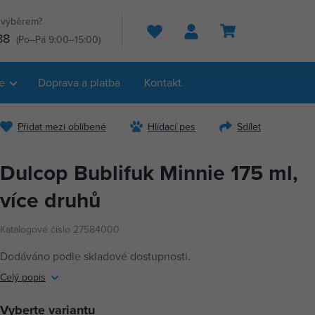
s výběrem?
Hledat
88
(Po–Pá 9:00–15:00)
e
Doprava a platba
Kontakt
Přidat mezi oblíbené
Hlídací pes
Sdílet
Dulcop Bublifuk Minnie 175 ml,
více druhů
Katalogové číslo 27584000
Dodáváno podle skladové dostupnosti.
Celý popis
Vyberte variantu