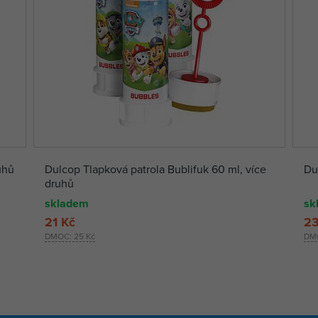
uhů
Dulcop Tlapková patrola Bublifuk 60 ml, více
Du
druhů
skladem
sk
21 Kč
23
DMOC:
25 Kč
DM