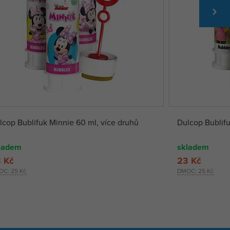
lcop Bublifuk Minnie 60 ml, více druhů
Dulcop Bublifu
ladem
skladem
 Kč
23 Kč
OC:
25 Kč
DMOC:
25 Kč