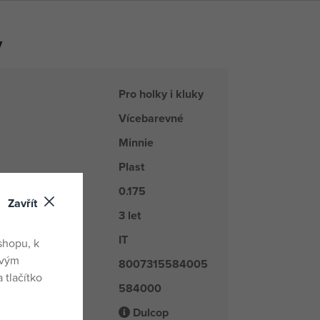
y
Pro holky i kluky
Vícebarevné
Minnie
Plast
0.175
Zavřít
3 let
IT
du
shopu, k
ovým
8007315584005
 tlačítko
584000
é číslo
Dulcop