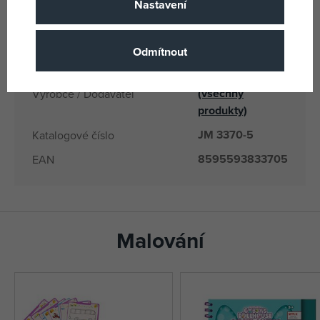
CN
Země původu
Nastavení
8595593833705
EANs
Odmítnout
3370-5
Dodavatelské číslo
JIRI MODELS
(všechny
Výrobce / Dodavatel
produkty)
JM 3370-5
Katalogové číslo
8595593833705
EAN
Malování