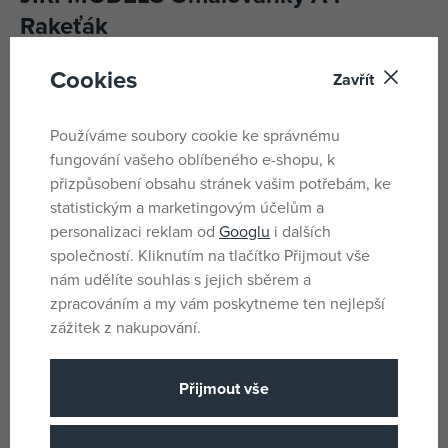
Rakeťák
Stránky plné zábavy!
Cookies
Zavřít
Titul obsahuje 16 stran plných obrázků k vybarvení a
Používáme soubory cookie ke správnému
zábavných aktivit. Rozvíjí nejen dětskou fantazii, ale i
fungování vašeho oblíbeného e-shopu, k
jemnou motoriku, kreativitu a paměť. Maluj si se svými
přizpůsobení obsahu stránek vašim potřebám, ke
oblíbenými pohádkovými kamarády!
statistickým a marketingovým účelům a
personalizaci reklam od
Googlu
i dalších
Parametry
společností. Kliknutím na tlačítko Přijmout vše
nám udělíte souhlas s jejich sběrem a
zpracováním a my vám poskytneme ten nejlepší
Pro kluky
Pohlaví
zážitek z nakupování.
Vícebarevné
Barva
Rakeťák
Licence
Přijmout vše
Papír
Materiál