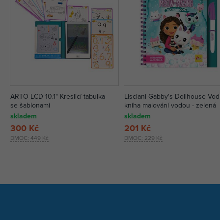
ARTO LCD 10.1" Kreslicí tabulka
Lisciani Gabby's Dollhouse Vod
se šablonami
kniha malování vodou - zelená
skladem
skladem
300 Kč
201 Kč
DMOC:
449 Kč
DMOC:
229 Kč