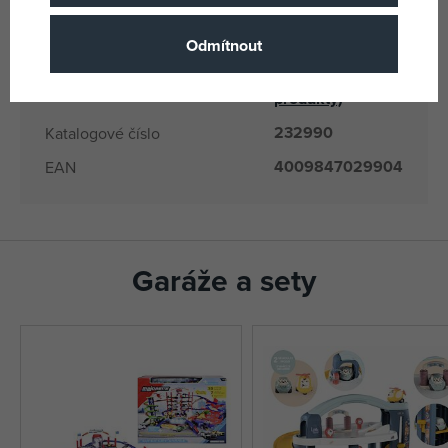
4009847029904
EANs
2990
Dodavatelské číslo
Odmítnout
Klein
(všechny
Výrobce / Dodavatel
produkty)
232990
Katalogové číslo
4009847029904
EAN
Garáže a sety