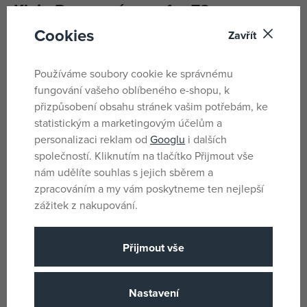
Klein Dopravní semafor 72cm
Cookies
Zavřít
Semafor 72 cm vysoký, světla se přepínají automaticky. Na
baterie 4xR6.
Používáme soubory cookie ke správnému
fungování vašeho oblíbeného e-shopu, k
Parametry
přizpůsobení obsahu stránek vašim potřebám, ke
statistickým a marketingovým účelům a
personalizaci reklam od
Googlu
i dalších
Pro kluky
Pohlaví
společností. Kliknutím na tlačítko Přijmout vše
Ano
nám udělíte souhlas s jejich sběrem a
Baterie
zpracováním a my vám poskytneme ten nejlepší
Ne
Baterie součást balení
zážitek z nakupování.
Plast
Materiál
4xR6
Počet a typ baterií
Přijmout vše
3 let
Věk od
CN
Země původu
Nastavení