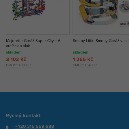
Majorette Garáž Super City + 6
Smoby Little Smoby Garáž velk
autíček a vlak
skladem
skladem
3 102 Kč
1 265 Kč
DMOC:
3 999 Kč
DMOC:
1 649 Kč
Rychlý kontakt
+420 315 559 688