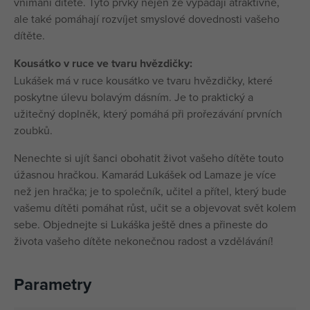
vnímání dítěte. Tyto prvky nejen že vypadají atraktivně,
ale také pomáhají rozvíjet smyslové dovednosti vašeho
dítěte.
Kousátko v ruce ve tvaru hvězdičky:
Lukášek má v ruce kousátko ve tvaru hvězdičky, které
poskytne úlevu bolavým dásním. Je to praktický a
užitečný doplněk, který pomáhá při prořezávání prvních
zoubků.
Nenechte si ujít šanci obohatit život vašeho dítěte touto
úžasnou hračkou. Kamarád Lukášek od Lamaze je více
než jen hračka; je to společník, učitel a přítel, který bude
vašemu dítěti pomáhat růst, učit se a objevovat svět kolem
sebe. Objednejte si Lukáška ještě dnes a přineste do
života vašeho dítěte nekonečnou radost a vzdělávání!
Parametry