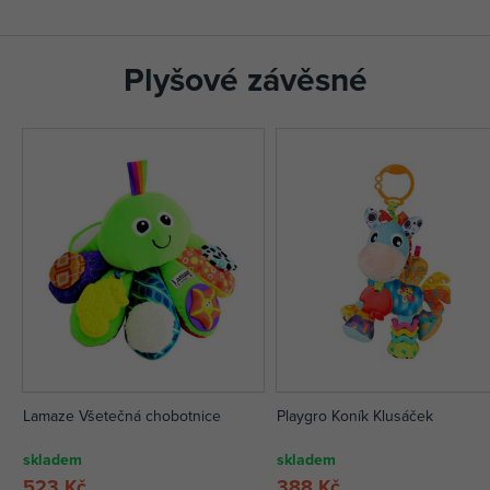
Plyšové závěsné
Lamaze Všetečná chobotnice
Playgro Koník Klusáček
skladem
skladem
523 Kč
388 Kč