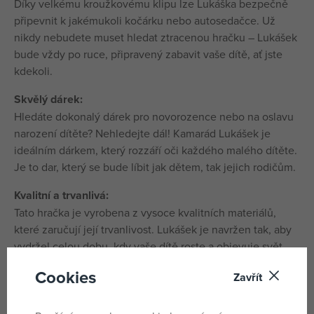
Díky velkému kroužkovému klipu lze Lukáška bezpečně
připevnit k jakémukoli kočárku nebo autosedačce. Už
nikdy nebudete muset hledat ztracenou hračku – Lukášek
bude vždy po ruce, připravený zabavit vaše dítě, ať jste
kdekoli.
Skvělý dárek:
Hledáte dokonalý dárek pro novorozence nebo na oslavu
narození dítěte? Nehledejte dál! Kamarád Lukášek je
ideálním dárkem, který rozzáří oči každého malého dítěte.
Je to dar, který se bude líbit jak dětem, tak jejich rodičům.
Kvalitní a trvanlivá:
Tato hračka je vyrobena z vysoce kvalitních materiálů,
které zaručují její trvanlivost. Lukášek je navržen tak, aby
vydržel celou dobu, kdy vaše dítě roste a objevuje svět
kolem sebe. Kvalita, na kterou se můžete spolehnout!
Cookies
Zavřít
Pro děti od narození:
Lukášek je vhodný pro děti od narození, což znamená, že