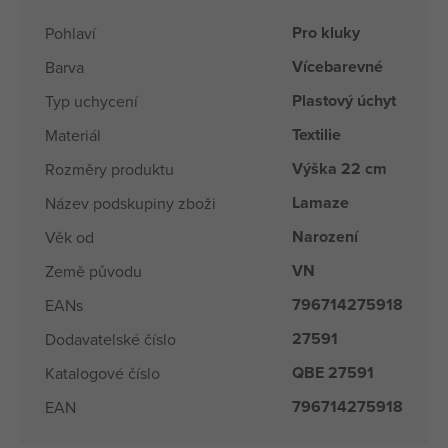
Pro kluky
Pohlaví
Vícebarevné
Barva
Plastový úchyt
Typ uchycení
Textilie
Materiál
Výška 22 cm
Rozměry produktu
Lamaze
Název podskupiny zboži
Narození
Věk od
VN
Země původu
796714275918
EANs
27591
Dodavatelské číslo
QBE 27591
Katalogové číslo
796714275918
EAN