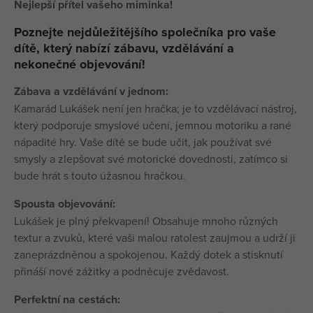
Nejlepší přítel vašeho miminka!
Poznejte nejdůležitějšího společníka pro vaše
dítě, který nabízí zábavu, vzdělávání a
nekonečné objevování!
Zábava a vzdělávání v jednom:
Kamarád Lukášek není jen hračka; je to vzdělávací nástroj,
který podporuje smyslové učení, jemnou motoriku a rané
nápadité hry. Vaše dítě se bude učit, jak používat své
smysly a zlepšovat své motorické dovednosti, zatímco si
bude hrát s touto úžasnou hračkou.
Spousta objevování:
Lukášek je plný překvapení! Obsahuje mnoho různých
textur a zvuků, které vaši malou ratolest zaujmou a udrží ji
zaneprázdněnou a spokojenou. Každý dotek a stisknutí
přináší nové zážitky a podněcuje zvědavost.
Perfektní na cestách: