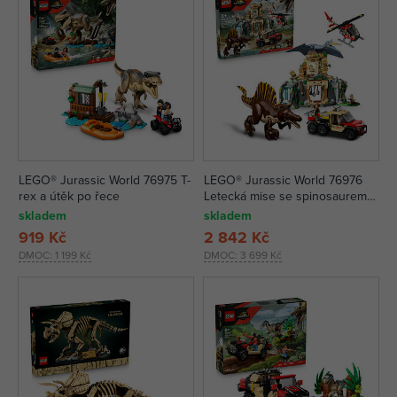
LEGO® Jurassic World 76975 T-
LEGO® Jurassic World 76976
rex a útěk po řece
Letecká mise se spinosaurem a
quetzalcoatlem
skladem
skladem
919 Kč
2 842 Kč
DMOC:
1 199 Kč
DMOC:
3 699 Kč