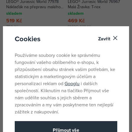
LEGO® Jurassic World 77978
LEGO® Jurrasic World 76967
Náklaďák na přepravu malého
Malá Žravka: T-rex
T-rexe
skladem
skladem
519 Kč
469 Kč
759 Kč
DMOC:
599 Kč
Cookies
Zavřít
Novinky
-20%
Používáme soubory cookie ke správnému
fungování vašeho oblíbeného e-shopu, k
přizpůsobení obsahu stránek vašim potřebám, ke
statistickým a marketingovým účelům a
personalizaci reklam od
Googlu
i dalších
společností. Kliknutím na tlačítko Přijmout vše
nám udělíte souhlas s jejich sběrem a
zpracováním a my vám poskytneme ten nejlepší
LEGO® Jurassic World 77983
LEGO® Jurrasic World 76969
Útok dinosaura mosasaura na
Dinosauří fosilie: Lebka
zážitek z nakupování.
loď
triceratopse
skladem
skladem
1 921 Kč
825 Kč
Přijmout vše
2 399 Kč
DMOC:
1 079 Kč