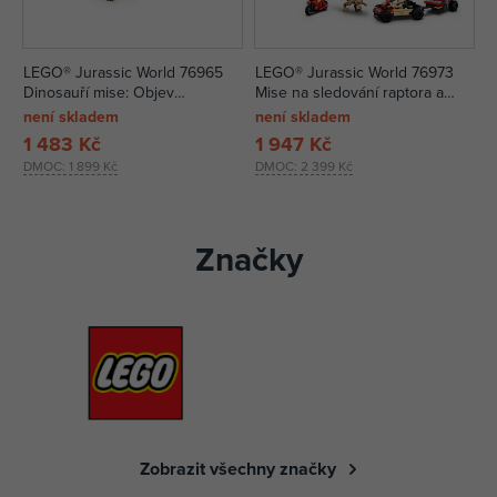
LEGO® Jurassic World 76965
LEGO® Jurassic World 76973
Dinosauří mise: Objev
Mise na sledování raptora a
stegosaura
titanosaura
není skladem
není skladem
1 483 Kč
1 947 Kč
DMOC:
1 899 Kč
DMOC:
2 399 Kč
Značky
Zobrazit všechny značky