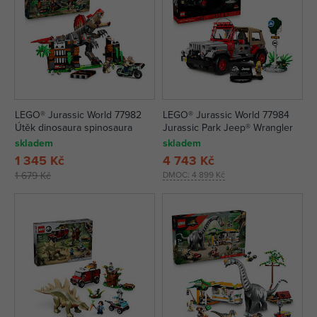
LEGO® Jurassic World 77982
LEGO® Jurassic World 77984
Útěk dinosaura spinosaura
Jurassic Park Jeep® Wrangler
skladem
skladem
1 345 Kč
4 743 Kč
1 679 Kč
DMOC:
4 899 Kč