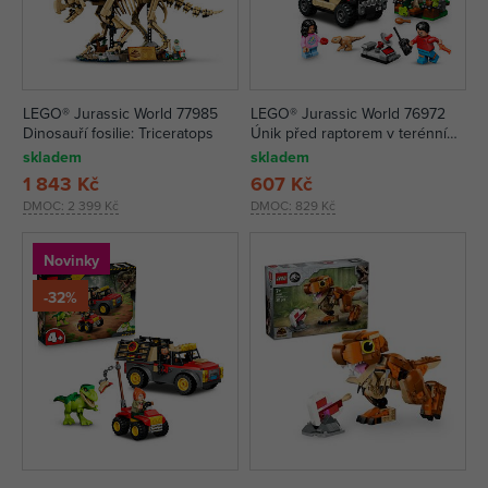
LEGO® Jurassic World 77985
LEGO® Jurassic World 76972
Dinosauří fosilie: Triceratops
Únik před raptorem v terénním
autě
skladem
skladem
1 843 Kč
607 Kč
DMOC:
2 399 Kč
DMOC:
829 Kč
Novinky
-32%