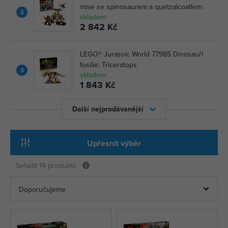
mise se spinosaurem a quetzalcoatlem
2
skladem
2 842 Kč
LEGO® Jurassic World 77985 Dinosauří
fosilie: Triceratops
3
skladem
1 843 Kč
Další nejprodávanější
Upřesnit výběr
Seřadit
14 produktů