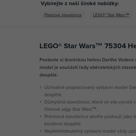
Vybírejte z naší široké nabídky:
Plastové stavebnice
LEGO® Star Wars™
LEGO® Star Wars™ 75304 He
Postavte si ikonickou helmu Dartha Vadera s
model je součástí řady sběratelských stav
dospělé.
Úchvatně propracovaný výstavní model Dar
dospělé.
Důmyslná stavebnice, která ve vás vyvolá 
filmové ságy Star Wars™.
Prémiová stavebnice skvěle poslouží jako t
kreativní dospělé.
Nepřehlédnutelný výstavní model vždy upo