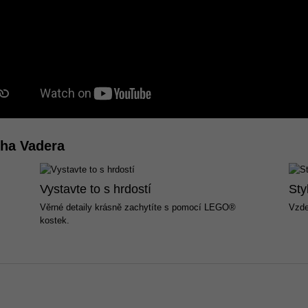
ha Vadera
Vystavte to s hrdostí
Sty
Věrné detaily krásně zachytíte s pomocí LEGO®
Vzde
kostek.