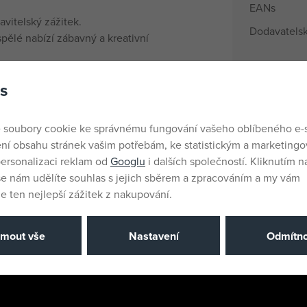
EANs
vitelský zážitek.
Dodavatelsk
ělé nabízí zábavný a kreativní
it a pevně drží.
Výrobce / D
s
andardy.
Katalogové 
 soubory cookie ke správnému fungování vašeho oblíbeného e-
EAN
ní obsahu stránek vašim potřebám, ke statistickým a marketing
ersonalizaci reklam od
Googlu
i dalších společností. Kliknutím na
še nám udělíte souhlas s jejich sběrem a zpracováním a my vám
 ten nejlepší zážitek z nakupování.
jmout vše
Nastavení
Odmítno