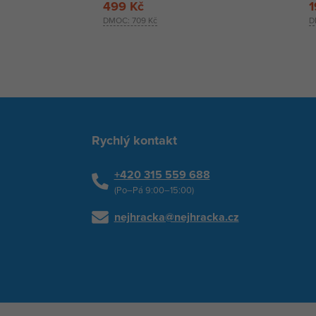
499 Kč
1
DMOC:
709 Kč
D
Rychlý kontakt
+420 315 559 688
(Po–Pá 9:00–15:00)
nejhracka@nejhracka.cz