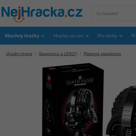
Všechny hračky
Hračky na ven
Pro kluky
Pr
Úvodní strana
Stavebnice a LEGO®
Plastové stavebnice