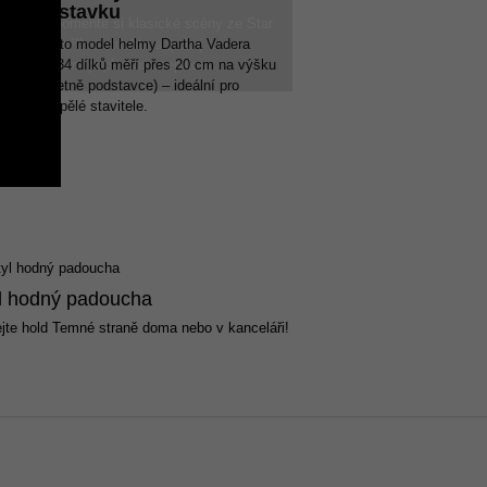
výstavku
Připomeňte si klasické scény ze Star
Wars™ a ozdobte si pokoj touto
Tento model helmy Dartha Vadera
parádní popkulturní replikou.
z 834 dílků měří přes 20 cm na výšku
(včetně podstavce) – ideální pro
dospělé stavitele.
l hodný padoucha
jte hold Temné straně doma nebo v kanceláři!