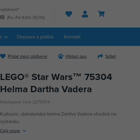
s výběrem?
Hledat
88
(Po–Pá 9:00–15:00)
e
Doprava a platba
Kontakt
Přidat mezi oblíbené
Hlídací pes
Sdílet
LEGO® Star Wars™ 75304
Helma Dartha Vadera
Katalogové číslo 2275304
Kultovní, sběratelská helma Dartha Vadera vhodná na
výstavku.
Celý popis