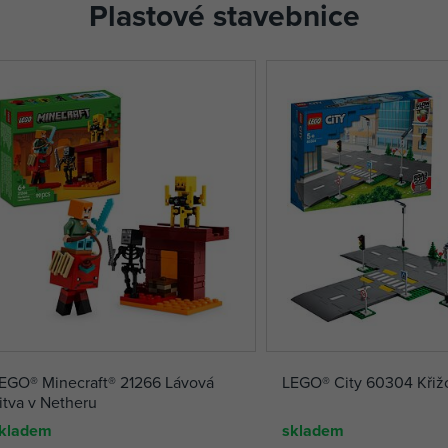
Plastové stavebnice
EGO® Minecraft® 21266 Lávová
LEGO® City 60304 Křiž
itva v Netheru
kladem
skladem