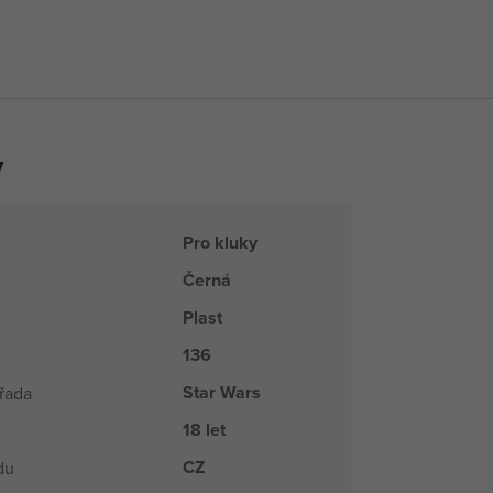
y
Pro kluky
Černá
Plast
136
Star Wars
řada
18 let
CZ
du