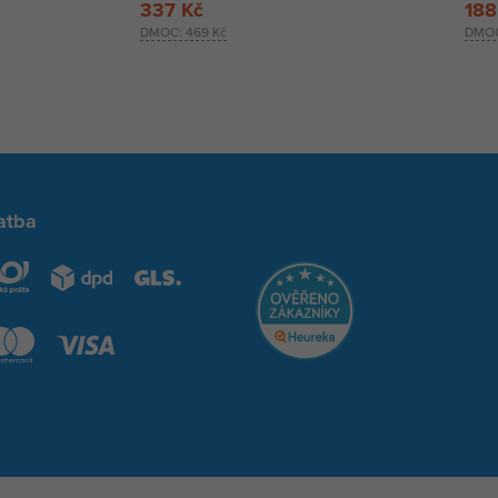
337 Kč
188
DMOC:
469 Kč
DMO
atba