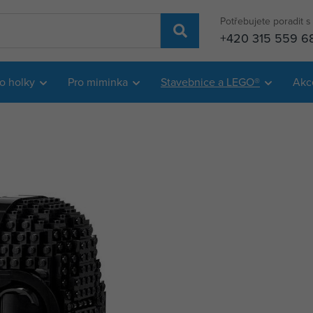
Potřebujete poradit 
+420 315 559 6
o holky
Pro miminka
Stavebnice a LEGO®
Akc