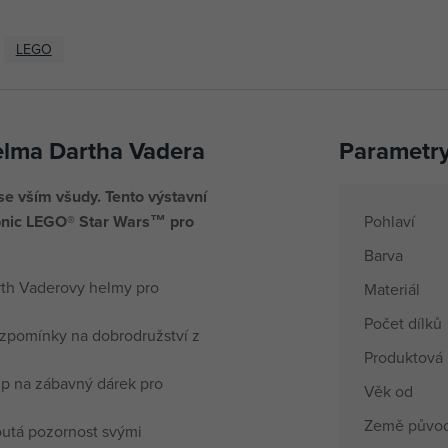
LEGO
lma Dartha Vadera
Parametr
e vším všudy. Tento výstavní
ebnic LEGO® Star Wars™ pro
Pohlaví
Barva
th Vaderovy helmy pro
Materiál
Počet dílků
vzpomínky na dobrodružství z
Produktová 
ip na zábavný dárek pro
Věk od
Země půvo
utá pozornost svými