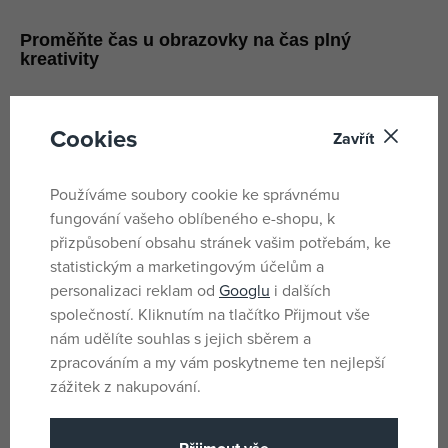
Proměňte čas u obrazovky na čas plný
kreativity
Sdílejte lásku svého dítěte k hudbě a nechte ho režírovat, publikovat
a hrát v hudebních videích s muzikanty a speciálními efekty.
Cookies
Zavřít
Používáme soubory cookie ke správnému
fungování vašeho oblíbeného e-shopu, k
přizpůsobení obsahu stránek vašim potřebám, ke
statistickým a marketingovým účelům a
personalizaci reklam od
Googlu
i dalších
společností. Kliknutím na tlačítko Přijmout vše
nám udělíte souhlas s jejich sběrem a
zpracováním a my vám poskytneme ten nejlepší
zážitek z nakupování.
Začít je snadné
Stáhněte si aplikaci VIDIYO™, zvolte hudbu, naskenujte minifigurku