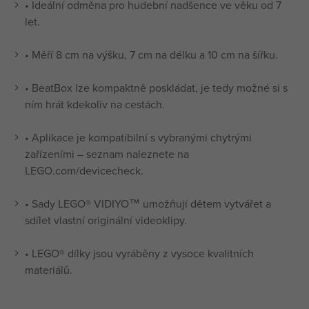
• Ideální odměna pro hudební nadšence ve věku od 7
let.
• Měří 8 cm na výšku, 7 cm na délku a 10 cm na šířku.
• BeatBox lze kompaktně poskládat, je tedy možné si s
ním hrát kdekoliv na cestách.
• Aplikace je kompatibilní s vybranými chytrými
zařízeními – seznam naleznete na
LEGO.com/devicecheck.
• Sady LEGO® VIDIYO™ umožňují dětem vytvářet a
sdílet vlastní originální videoklipy.
• LEGO® dílky jsou vyráběny z vysoce kvalitních
materiálů.