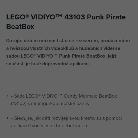
LEGO® VIDIYO™ 43103 Punk Pirate
BeatBox
Darujte dětem možnost stát se režisérem, producentem
a hvězdou vlastních videoklipů a hudebních videí se
sadou LEGO® VIDIYO™ Punk Pirate BeatBox, jejíž
součástí je také doprovodná aplikace.
• Sada LEGO® VIDIYO™ Candy Mermaid BeatBox
(43102) s minifigurkou mořské panny.
• Sledujte, jak děti rozvíjejí svou kreativitu a pomocí
aplikace tvoří vlastní hudební videa.