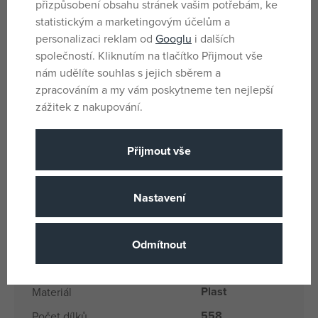
přizpůsobení obsahu stránek vašim potřebám, ke
Užijte si ještě více kouzelné zábavy s dalšími
statistickým a marketingovým účelům a
stavebnicemi LEGO® Wicked (prodávají se samostatně)
personalizaci reklam od
Googlu
i dalších
Stavebnice LEGO® Wicked připomínají dobrodružství
společností. Kliknutím na tlačítko Přijmout vše
Elphaby a Glindy v zemi Oz
nám udělíte souhlas s jejich sběrem a
Sestavitelná figurka Elphaby měří přes 13 cm na výšku
zpracováním a my vám poskytneme ten nejlepší
zážitek z nakupování.
Parametry
Přijmout vše
Pro holky i kluky
Pohlaví
Vícebarevné
Barva
Nastavení
Ne
Baterie
Ne
Baterie součást balení
Odmítnout
LEGO® Wicked
Licence
Plast
Materiál
558
Počet dílků