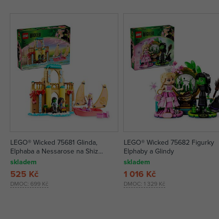
LEGO® Wicked 75681 Glinda,
LEGO® Wicked 75682 Figurky
Elphaba a Nessarose na Shiz
Elphaby a Glindy
univerzitě
skladem
skladem
525 Kč
1 016 Kč
DMOC:
699 Kč
DMOC:
1 329 Kč