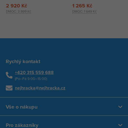
2 920 Kč
1 265 Kč
DMOC:
3 999 Kč
DMOC:
1 649 Kč
Rychlý kontakt
+420 315 559 688
(Po–Pá 9:00–15:00)
nejhracka@nejhracka.cz
Vše o nákupu
Pro zákazníky