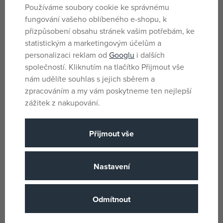
Sada 17 druhů dopravního značení. Velikost značky 16cm
Používáme soubory cookie ke správnému
fungování vašeho oblíbeného e-shopu, k
Parametry
přizpůsobení obsahu stránek vašim potřebám, ke
statistickým a marketingovým účelům a
personalizaci reklam od
Googlu
i dalších
Pro holky i kluky
společností. Kliknutím na tlačítko Přijmout vše
Pohlaví
nám udělíte souhlas s jejich sběrem a
Plast
Materiál
zpracováním a my vám poskytneme ten nejlepší
3 let
Věk od
zážitek z nakupování.
CZ
Země původu
Přijmout vše
4006942822508
EANs
04440
Dodavatelské číslo
Nastavení
Lena
(všechny
Výrobce / Dodavatel
produkty)
8404440
Katalogové číslo
Odmítnout
4006942822508
EAN