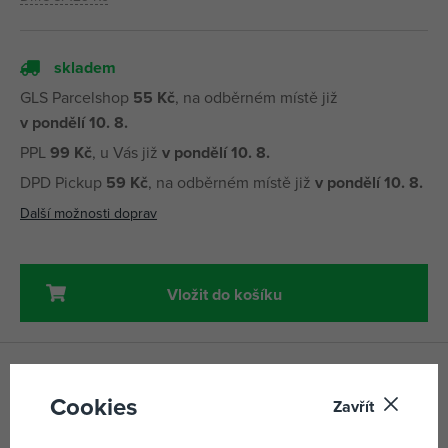
skladem
GLS Parcelshop
55 Kč
, na odběrném místě již
v pondělí 10. 8.
PPL
99 Kč
, u Vás již
v pondělí 10. 8.
DPD Pickup
59 Kč
, na odběrném místě již
v pondělí 10. 8.
Další možnosti doprav
Vložit do košíku
Lena Dopravní značky
Cookies
Zavřít