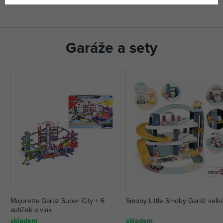
Garáže a sety
Majorette Garáž Super City + 6
Smoby Little Smoby Garáž velk
autíček a vlak
skladem
skladem