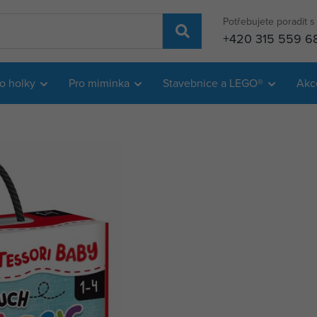
Potřebujete poradit 
+420 315 559 6
o holky
Pro miminka
Stavebnice a LEGO®
Akc