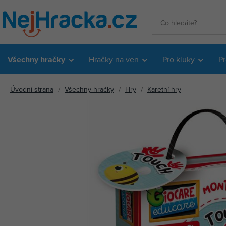
Všechny hračky
Hračky na ven
Pro kluky
Pr
Úvodní strana
Všechny hračky
Hry
Karetní hry