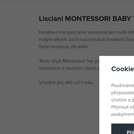
Lisciani MONTESSORI BABY 
Hmatová hra speciálně vyrobená pro malé dě
malým dětem začít rozpoznávat hmatem! Spoj
Sada obsahuje 20 dílků.
Tento druh Montessori her pomáhá dětem uči
Cookie
způsobem s využitím všech jejich smyslů.
Vhodné pro děti od 1 roku.
Používáme
přizpůsobe
účelům a p
Přijmout v
poskytneme
Při