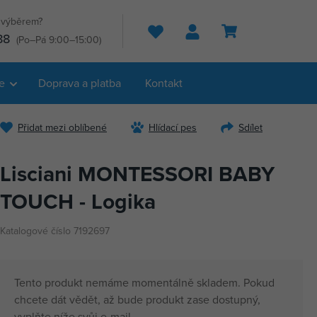
s výběrem?
Hledat
88
(Po–Pá 9:00–15:00)
e
Doprava a platba
Kontakt
Přidat mezi oblíbené
Hlídací pes
Sdílet
Lisciani MONTESSORI BABY
TOUCH - Logika
Katalogové číslo 7192697
Tento produkt nemáme momentálně skladem. Pokud
chcete dát vědět, až bude produkt zase dostupný,
vyplňte níže svůj e-mail.