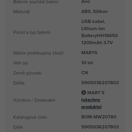
Ano
Baterie součást balení
ABS, Silikon
Materiál
USB kabel,
Lithium-ion
Počet a typ baterií
BatteryHH18650
1200mAh 3.7V
MARYS
Název podskupiny zboži
10 let
Věk od
CN
Země původu
5905036207803
EANs
MARY´S
(všechny
Výrobce / Dodavatel
produkty)
BOM MW20780
Katalogové číslo
5905036207803
EAN