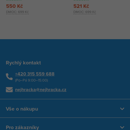
550 Kč
521 Kč
DMOC:
699 Kč
DMOC:
699 Kč
Rychlý kontakt
+420 315 559 688
(Po–Pá 9:00–15:00)
nejhracka@nejhracka.cz
Vše o nákupu
Pro zákazníky