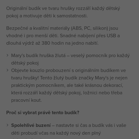
Originální budík ve tvaru hrušky rozzáří každý dětský
pokoj a motivuje děti k samostatnosti.
Bezpečné a kvalitní materiály (ABS, PC, silikon) jsou
vhodné i pro menší děti. Snadné nabíjení přes USB a
dlouhá výdrž až 380 hodin na jedno nabití.
Mary's budík hruška žlutá – veselý pomocník pro každý
dětský pokoj
Objevte kouzlo probouzení s originálním budíkem ve
tvaru hrušky! Tento žlutý budík značky Mary's je nejen
praktickým pomocníkem, ale také krásnou dekorací,
která rozzáří každý dětský pokoj, ložnici nebo třeba
pracovní kout.
Proč si vybrat právě tento budík?
Spolehlivé buzení
– nastavte si čas a budík vás i vaše
děti probudí včas na každý nový den plný