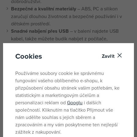
dobrodružství.
Bezpečné a kvalitní materiály
– ABS, PC a silikon
zaručují dlouhou životnost a bezpečné používání i v
dětském prostředí.
Snadné nabíjení přes USB
– v balení najdete USB
kabel, takže můžete budík nabíjet z počítače,
powerbanky nebo adaptéru.
Dlouhá výdrž
– plně nabitý budík vydrží až 380 hodin =
Cookies
Zavřít
spoustu klidných rán bez starostí o baterii.
Kompaktní rozměry
– snadno najde místo na každém
Používáme soubory cookie ke správnému
nočním stolku či poličce.
fungování vašeho oblíbeného e-shopu, k
přizpůsobení obsahu stránek vašim potřebám, ke
Tipy na hraní a rozvoj
statistickým a marketingovým účelům a
Učte děti rozpoznávat čas a samostatně vstávat – budík
personalizaci reklam od
Googlu
i dalších
ve tvaru hrušky motivuje děti k zodpovědnosti a
společností. Kliknutím na tlačítko Přijmout vše
samostatnosti.
nám udělíte souhlas s jejich sběrem a
Nechte děti nastavit si budík – rozvíjí jemnou motoriku a
zpracováním a my vám poskytneme ten nejlepší
orientaci v čase.
zážitek z nakupování.