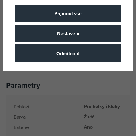
Využijte budík i při hrách na obchod nebo domácnost –
podpoříte fantazii a sociální dovednosti.
Přijmout vše
Podpora smyslů a motoriky
Jasná žlutá barva stimuluje zrak, příjemný tvar budíku
Nastavení
láká k doteku a manipulaci, což rozvíjí hmat i jemnou
motoriku.
Odmítnout
Díky bezpečným materiálům je budík vhodný i pro menší
děti.
Parametry
Pro holky i kluky
Pohlaví
Žlutá
Barva
Ano
Baterie