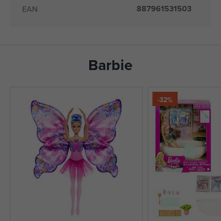
887961531503
EAN
Barbie
-32%