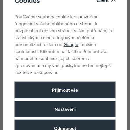
Cookies
Zavřít
nabídky.
Větší panenky neumí samostatně stát.
Používáme soubory cookie ke správnému
fungování vašeho oblíbeného e-shopu, k
Barvy a vzhled výrobku se mohou lišit.
přizpůsobení obsahu stránek vašim potřebám, ke
statistickým a marketingovým účelům a
Parametry
personalizaci reklam od
Googlu
i dalších
společností. Kliknutím na tlačítko Přijmout vše
nám udělíte souhlas s jejich sběrem a
zpracováním a my vám poskytneme ten nejlepší
Pro holky
Pohlaví
zážitek z nakupování.
Vícebarevné
Barva
Barbie
Licence
Přijmout vše
Plast, Textil
Materiál
Barbie
Produktová řada
Nastavení
3 let
Věk od
ID
Země původu
Odmítnout