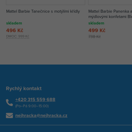
Mattel Barbie Tanečnice s motýlími křídly
Mattel Barbie Panenka a
mýdlovými konfetami B
skladem
skladem
496 Kč
499 Kč
DMOC:
999 Kč
738 Kč
Rychlý kontakt
+420 315 559 688
(Po–Pá 9:00–15:00)
nejhracka@nejhracka.cz