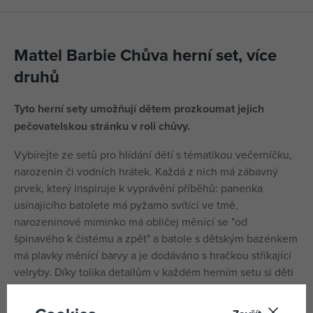
Mattel Barbie Chůva herní set, více
druhů
Tyto herní sety umožňují dětem prozkoumat jejich
pečovatelskou stránku v roli chůvy.
Vybírejte ze setů pro hlídání dětí s tématikou večerníčku,
narozenin či vodních hrátek. Každá z nich má zábavný
prvek, který inspiruje k vyprávění příběhů: panenka
usínajícího batolete má pyžamo svítící ve tmě,
narozeninové miminko má obličej měnící se "od
špinavého k čistému a zpět" a batole s dětským bazénkem
má plavky měnící barvy a je dodáváno s hračkou stříkající
velryby. Díky tolika detailům v každém herním setu si děti
v roli chůvy mohou rozehrát nekonečné množství
dobrodružství.
Prodávají se samostatně dle aktuální