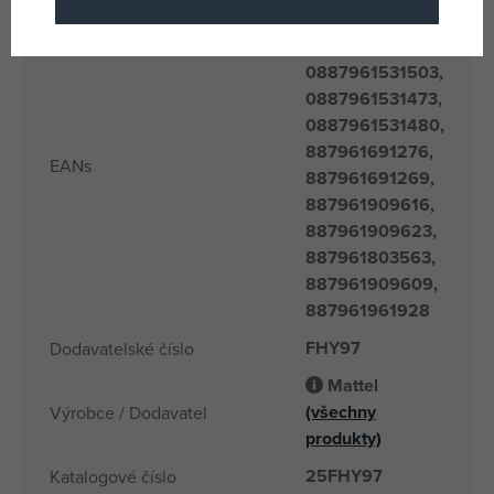
887961531497,
887961531510,
0887961531503,
0887961531473,
0887961531480,
887961691276,
EANs
887961691269,
887961909616,
887961909623,
887961803563,
887961909609,
887961961928
FHY97
Dodavatelské číslo
Mattel
(všechny
Výrobce / Dodavatel
produkty)
25FHY97
Katalogové číslo