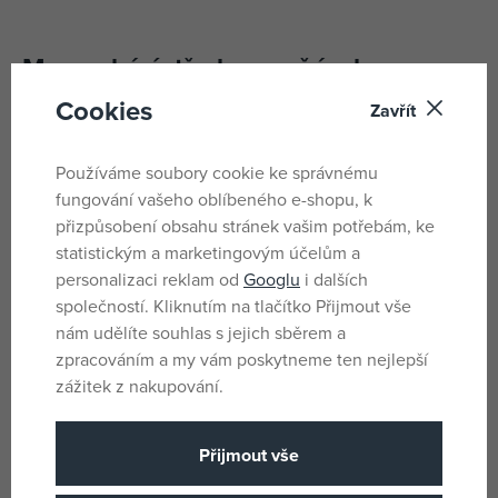
Moravská ústředna maňásek
půlnoční víla 39 cm
Cookies
Zavřít
Textilní maňásek maňásek na ruku, vhodný pro děti od 3
Používáme soubory cookie ke správnému
let.
fungování vašeho oblíbeného e-shopu, k
přizpůsobení obsahu stránek vašim potřebám, ke
Parametry
statistickým a marketingovým účelům a
personalizaci reklam od
Googlu
i dalších
společností. Kliknutím na tlačítko Přijmout vše
Pro holky i kluky
Pohlaví
nám udělíte souhlas s jejich sběrem a
zpracováním a my vám poskytneme ten nejlepší
Modrá
Barva
zážitek z nakupování.
Bavlna,
Materiál
Polyester
Přijmout vše
7 x 39 x 20
Rozměry produktu