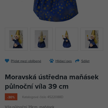
Přidat mezi oblíbené
Hlídací pes
Sdílet
Moravská ústředna maňásek
půlnoční víla 39 cm
Katalogové číslo 4522088D
-30%
Víla půlnoční 39cm, maňásek