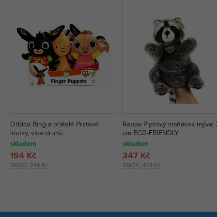
Orbico Bing a přátelé Prstové
Rappa Plyšový maňásek mýval 
loutky, více druhů
cm ECO-FRIENDLY
skladem
skladem
194 Kč
347 Kč
DMOC:
249 Kč
DMOC:
449 Kč