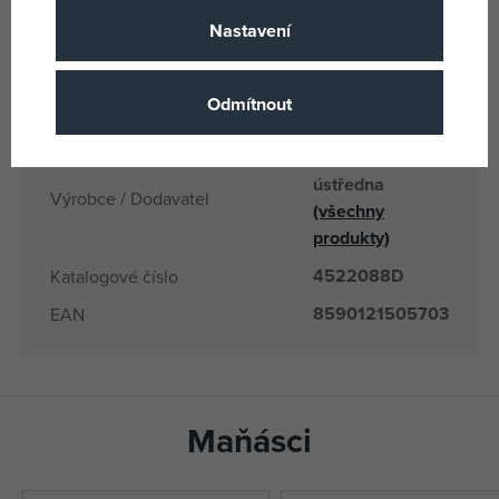
3 let
Věk od
Nastavení
CZ
Země původu
8590121505703
EANs
Odmítnout
22088D
Dodavatelské číslo
Moravská
ústředna
Výrobce / Dodavatel
(všechny
produkty)
4522088D
Katalogové číslo
8590121505703
EAN
Maňásci