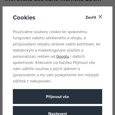
Plyšová postavička Hurvínkovy kamarádky Máničky.
Cookies
Zavřít
Pratelná. Ruční praní. Vyrobeno ručně v ČR.
Pro děti bez omezení věku.
Používáme soubory cookie ke správnému
fungování vašeho oblíbeného e-shopu, k
přizpůsobení obsahu stránek vašim potřebám, ke
Parametry
statistickým a marketingovým účelům a
personalizaci reklam od
Googlu
i dalších
společností. Kliknutím na tlačítko Přijmout vše
Pro holky i kluky
Pohlaví
nám udělíte souhlas s jejich sběrem a
Vícebarevné
Barva
zpracováním a my vám poskytneme ten nejlepší
zážitek z nakupování.
Plyš
Materiál
Ostatní
Produktová řada
Přijmout vše
Narození
Věk od
CZ
Země původu
Nastavení