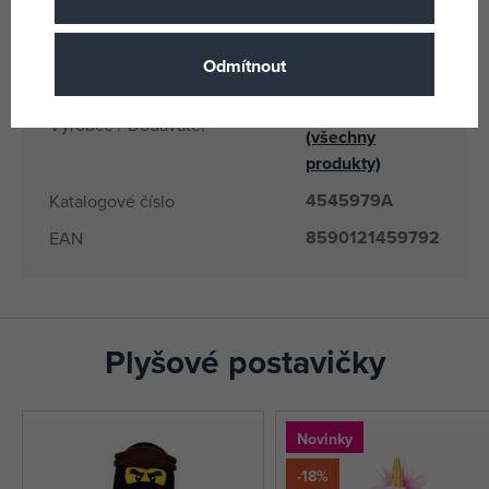
8590121459792
EANs
45979A
Dodavatelské číslo
Odmítnout
Moravská
ústředna
Výrobce / Dodavatel
(všechny
produkty)
4545979A
Katalogové číslo
8590121459792
EAN
Plyšové postavičky
Novinky
-18%