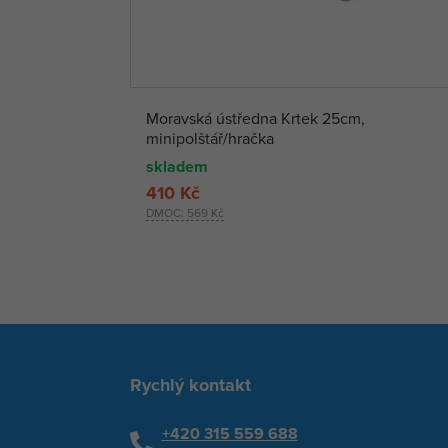
Moravská ústředna Krtek 25cm,
minipolštář/hračka
skladem
410 Kč
DMOC:
569 Kč
Rychlý kontakt
+420 315 559 688