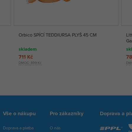
Orbico SPÍCÍ TEDDIURSA PLYŠ 45 CM
Lit
Ga
skladem
sk
711 Kč
78
DMOC:
899 Kč
DM
Vše o nákupu
Pro zákazníky
Doprava a pl
Doprava a platba
O nás