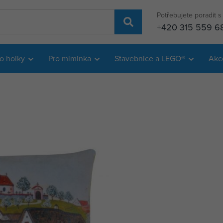
Potřebujete poradit 
+420 315 559 6
o holky
Pro miminka
Stavebnice a LEGO®
Akc