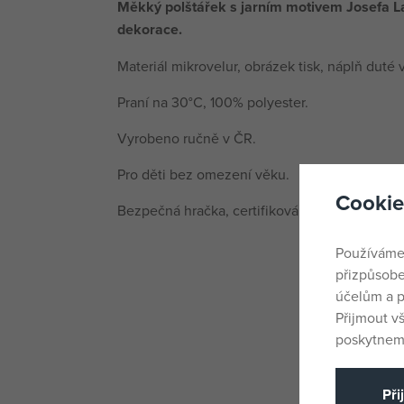
Měkký polštářek s jarním motivem Josefa La
dekorace.
Materiál mikrovelur, obrázek tisk, náplň duté v
Praní na 30°C, 100% polyester.
Vyrobeno ručně v ČR.
Pro děti bez omezení věku.
Cookie
Bezpečná hračka, certifikováno dle norem EN-
Používáme
přizpůsobe
účelům a p
Přijmout v
poskytneme
Při