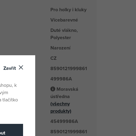
Pro holky i kluky
Vícebarevné
Duté vlákno,
Polyester
Narození
CZ
du
Zavřít
8590121999861
499986A
é číslo
shopu, k
Moravská
ovým
ústředna
 tlačítko
odavatel
(všechny
produkty)
45499986A
číslo
8590121999861
ut