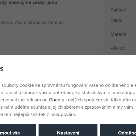
dy, vhodný na cesty i jako
Pohlaví
Barva
lákno. Zadní strana sv. zelená.
Materiál
Věk od
Země půvo
s
EANs
71.
Dodavatelsk
 soubory cookie ke správnému fungování vašeho oblíbeného e-
ní obsahu stránek vašim potřebám, ke statistickým a marketing
ersonalizaci reklam od
Googlu
i dalších společností. Kliknutím na
Výrobce / D
še nám udělíte souhlas s jejich sběrem a zpracováním a my vám
 ten nejlepší zážitek z nakupování.
Katalogové 
EAN
jmout vše
Nastavení
Odmítno