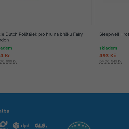
tle Dutch Polštářek pro hru na bříšku Fairy
Sleepwell Hroš
rden
ladem
skladem
4 Kč
493 Kč
OC:
999 Kč
DMOC:
549 Kč
atba