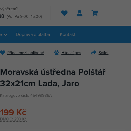
s výběrem?
Hledat
88
(Po–Pá 9:00–15:00)
e
Doprava a platba
Kontakt
Přidat mezi oblíbené
Hlídací pes
Sdílet
Moravská ústředna Polštář
32x21cm Lada, Jaro
Katalogové číslo 45499986A
199 Kč
DMOC:
299 Kč