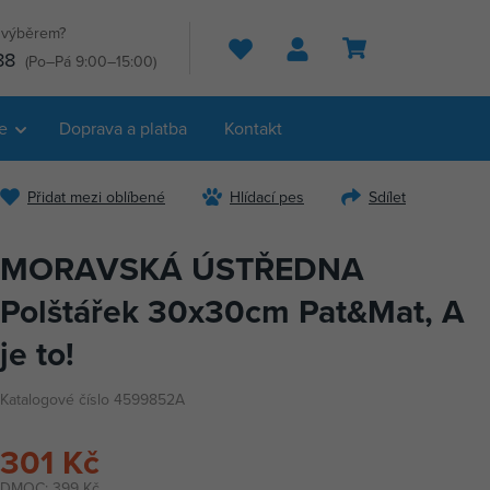
s výběrem?
Hledat
88
(Po–Pá 9:00–15:00)
e
Doprava a platba
Kontakt
Přidat mezi oblíbené
Hlídací pes
Sdílet
MORAVSKÁ ÚSTŘEDNA
Polštářek 30x30cm Pat&Mat, A
je to!
Katalogové číslo 4599852A
301 Kč
DMOC:
399 Kč