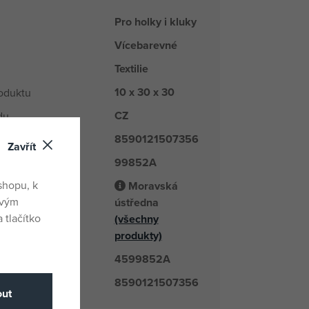
Pro holky i kluky
Vícebarevné
Textilie
10 x 30 x 30
oduktu
CZ
du
8590121507356
Zavřít
99852A
é číslo
shopu, k
Moravská
ovým
ústředna
odavatel
 tlačítko
(všechny
produkty)
4599852A
číslo
8590121507356
ut