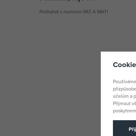
Polštářek s motivem PAT A MAT!
Cookie
Používáme
přizpůsobe
účelům a p
Přijmout v
poskytneme
Při