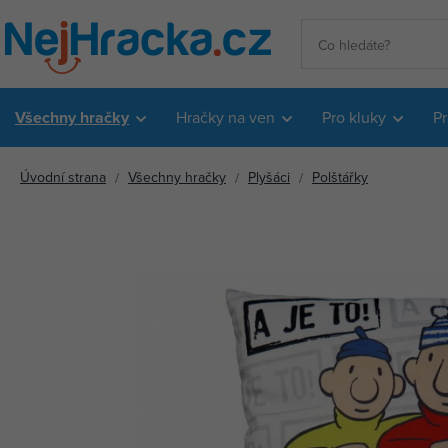
Všechny hračky
Hračky na ven
Pro kluky
Pr
Úvodní strana
Všechny hračky
Plyšáci
Polštářky