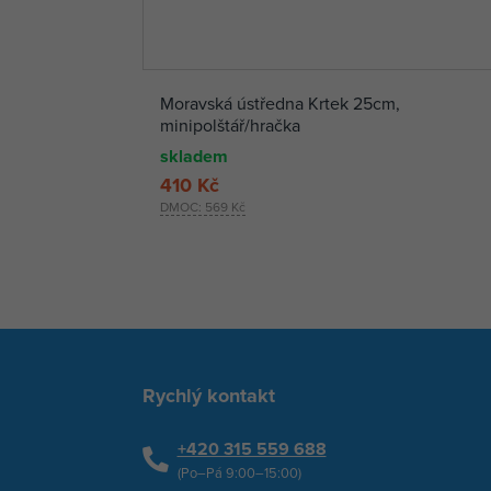
Moravská ústředna Krtek 25cm,
minipolštář/hračka
skladem
410 Kč
DMOC:
569 Kč
Rychlý kontakt
+420 315 559 688
(Po–Pá 9:00–15:00)