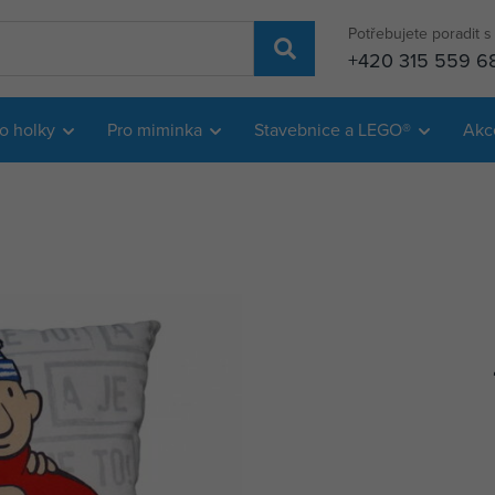
Potřebujete poradit 
+420 315 559 6
o holky
Pro miminka
Stavebnice a LEGO®
Akc