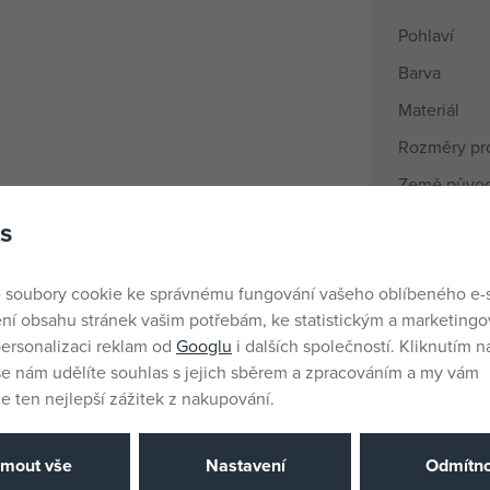
Pohlaví
Barva
Materiál
Rozměry pr
Země půvo
EANs
s
Dodavatelsk
 soubory cookie ke správnému fungování vašeho oblíbeného e-
ní obsahu stránek vašim potřebám, ke statistickým a marketing
Výrobce / D
ersonalizaci reklam od
Googlu
i dalších společností. Kliknutím na
še nám udělíte souhlas s jejich sběrem a zpracováním a my vám
 ten nejlepší zážitek z nakupování.
Katalogové 
EAN
jmout vše
Nastavení
Odmítno