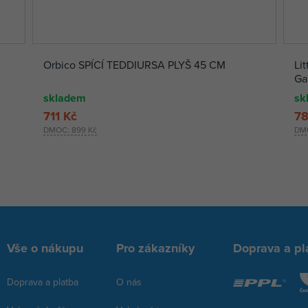
Orbico SPÍCÍ TEDDIURSA PLYŠ 45 CM
Lit
Ga
skladem
sk
711 Kč
78
DMOC:
899 Kč
DM
Vše o nákupu
Pro zákazníky
Doprava a pl
Doprava a platba
O nás