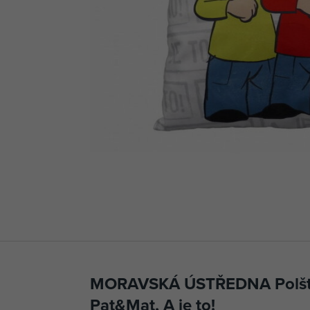
MORAVSKÁ ÚSTŘEDNA Polšt
Pat&Mat, A je to!