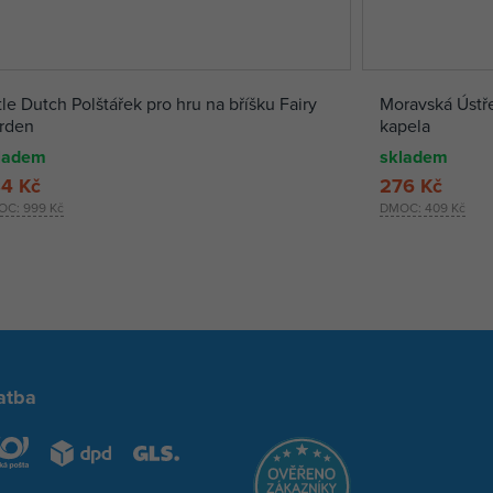
tle Dutch Polštářek pro hru na bříšku Fairy
Moravská Ústř
rden
kapela
ladem
skladem
4 Kč
276 Kč
OC:
999 Kč
DMOC:
409 Kč
atba