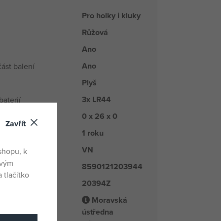
Pro holky i kluky
Růžová
Ano
Ano
ást balení
Plyš
3x LR44
baterií
0 x 26 x 0
oduktu
Zavřít
1 roku
VN
du
shopu, k
ovým
8590121203944
 tlačítko
20394Z
é číslo
Moravská
ústředna
odavatel