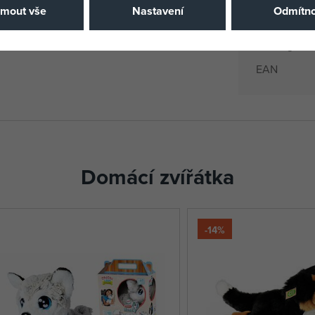
jmout vše
Nastavení
Odmítno
Katalogové 
EAN
Domácí zvířátka
-14%