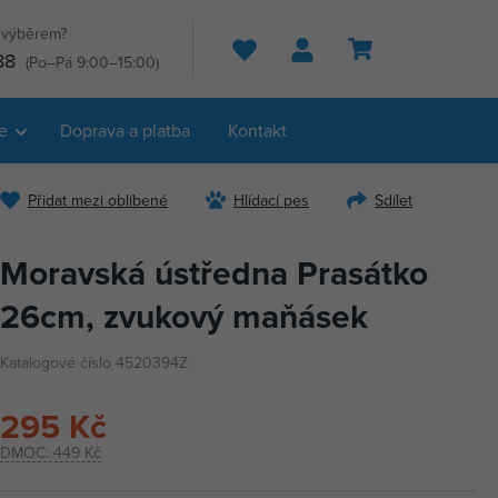
s výběrem?
Hledat
88
(Po–Pá 9:00–15:00)
e
Doprava a platba
Kontakt
Přidat mezi oblíbené
Hlídací pes
Sdílet
Moravská ústředna Prasátko
26cm, zvukový maňásek
Katalogové číslo 4520394Z
295 Kč
DMOC:
449 Kč