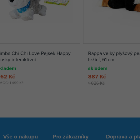
imba Chi Chi Love Pejsek Happy
Rappa velký plyšový pes
usky interaktivní
ležící, 61 cm
kladem
skladem
62 Kč
887 Kč
MOC:
1 499 Kč
1 026 Kč
Vše o nákupu
Pro zákazníky
Doprava a pl