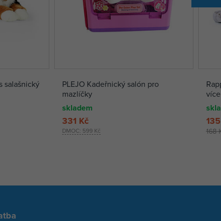
 salašnický
PLEJO Kadeřnický salón pro
Rapp
mazlíčky
více
skladem
skl
331 Kč
135
DMOC:
599 Kč
168 
atba