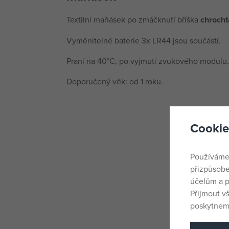
Textilní maňásek po zmáčknutí bříška
chrocht
Vyměnitelné baterie 3x LR44 jsou součástí.
Praní na 40°C, po vyjmutí zvukového modulu.
Doporučený věk: od 1 roku.
Cookie
Používáme
přizpůsobe
účelům a p
Přijmout v
poskytneme