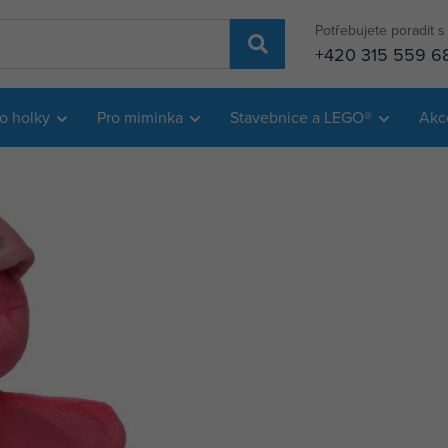
Potřebujete poradit 
+420 315 559 6
o holky
Pro miminka
Stavebnice a LEGO®
Akc