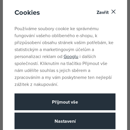
Cookies
MOULIN ROTY Miminko
MOULIN ROTY Zábava na cesty
Zavřít
holčička
skladem
skladem
Používáme soubory cookie ke správnému
1 068 Kč
382 Kč
fungování vašeho oblíbeného e-shopu, k
DMOC:
499 Kč
přizpůsobení obsahu stránek vašim potřebám, ke
statistickým a marketingovým účelům a
personalizaci reklam od
Googlu
i dalších
Značky
společností. Kliknutím na tlačítko Přijmout vše
nám udělíte souhlas s jejich sběrem a
zpracováním a my vám poskytneme ten nejlepší
zážitek z nakupování.
Přijmout vše
Nastavení