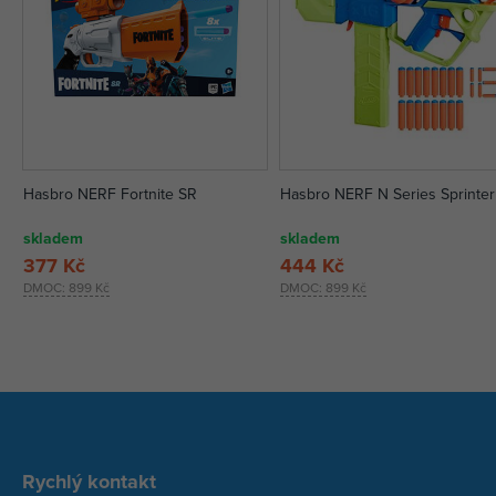
Hasbro NERF Fortnite SR
Hasbro NERF N Series Sprinter
skladem
skladem
377 Kč
444 Kč
DMOC:
899 Kč
DMOC:
899 Kč
Rychlý kontakt