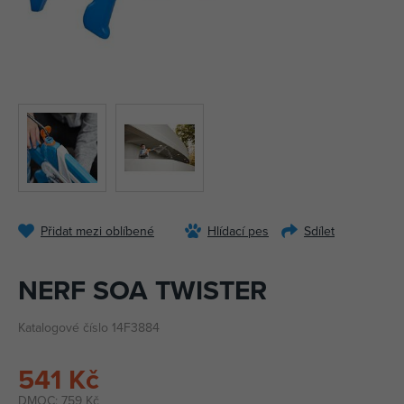
Přidat mezi oblíbené
Hlídací pes
Sdílet
NERF SOA TWISTER
Katalogové číslo 14F3884
541 Kč
DMOC:
759 Kč