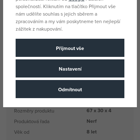
společností. Kliknutím na tlačítko Přijmout vše
nám udělíte souhlas s jejich sběrem a
zpracováním a my vám poskytneme ten nejlepší
zážitek z nakupování.
Parametry
Přijmout vše
Pro kluky
Pohlaví
Vícebarevné
Barva
Nastavení
Ne
Baterie
Ne
Odmítnout
Baterie součást balení
Plast
Materiál
67 x 30 x 4
Rozměry produktu
Nerf
Produktová řada
8 let
Věk od