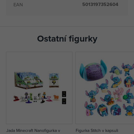
5013197352604
EAN
Ostatní figurky
Jada Minecraft Nanofigurka v
Figurka Stitch v kapsuli