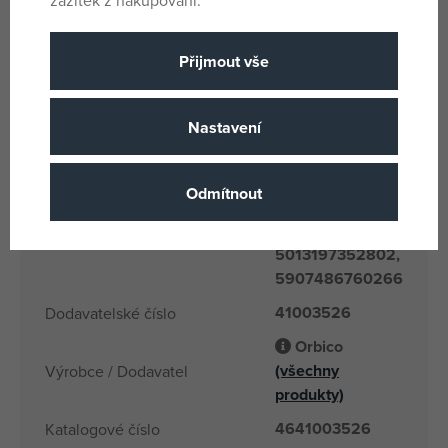
Vícebarevné
Barva
Bing
Licence
Přijmout vše
Plast
Materiál
1 roku a 6 měsíců
Věk od
Nastavení
CN
Země původu
5013197352604,
Odmítnout
5013197356404,
5013197356503,
EANs
5013197352802,
5907486760266
41003526
Dodavatelské číslo
Orbico
(všechny
Výrobce / Dodavatel
produkty)
4641003526
Katalogové číslo