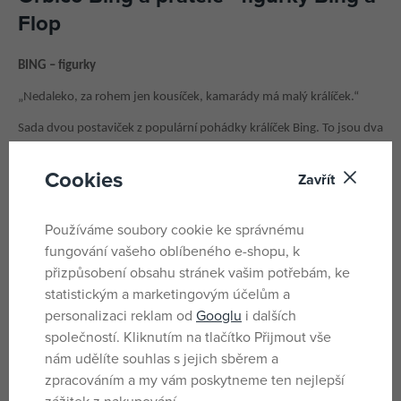
Flop
BING – figurky
„Nedaleko, za rohem jen kousíček, kamarády má malý králíček.“
Sada dvou postaviček z populární pohádky králíček Bing. To jsou dva
hrdinové, které děti zbožňují. Díky figurkám z vysoce kvalitního
Cookies
plastu si vaše dítě bude moci zahrát své oblíbené pohádkové scény.
Zavřít
Vhodné pro děti od 18 měsíců.
Používáme soubory cookie ke správnému
Kamarádi, to je Bingův svět!
fungování vašeho oblíbeného e-shopu, k
Velikost figurek je cca 7-9 cm
přizpůsobení obsahu stránek vašim potřebám, ke
statistickým a marketingovým účelům a
Parametry
personalizaci reklam od
Googlu
i dalších
společností. Kliknutím na tlačítko Přijmout vše
nám udělíte souhlas s jejich sběrem a
zpracováním a my vám poskytneme ten nejlepší
Pro holky i kluky
Pohlaví
zážitek z nakupování.