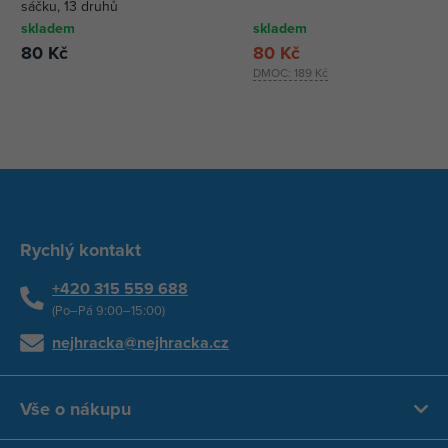
sáčku, 13 druhů
skladem
skladem
80 Kč
80 Kč
DMOC:
189 Kč
Rychlý kontakt
+420 315 559 688
(Po–Pá 9:00–15:00)
nejhracka@nejhracka.cz
Vše o nákupu