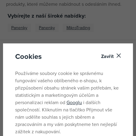
produkty, které můžeme nabídnout s odesláním ihned.
Vybírejte z naší široké nabídky:
Panenky
Panenky
MikroTrading
Cookies
Zavřít
Parametry
Používáme soubory cookie ke správnému
Pro holky
Pohlaví
fungování vašeho oblíbeného e-shopu, k
přizpůsobení obsahu stránek vašim potřebám, ke
CN
Země původu
statistickým a marketingovým účelům a
8592117410763
EANs
personalizaci reklam od
Googlu
i dalších
společností. Kliknutím na tlačítko Přijmout vše
41076
Dodavatelské číslo
nám udělíte souhlas s jejich sběrem a
MIK 41076
Katalogové číslo
zpracováním a my vám poskytneme ten nejlepší
8592117410763
zážitek z nakupování.
EAN