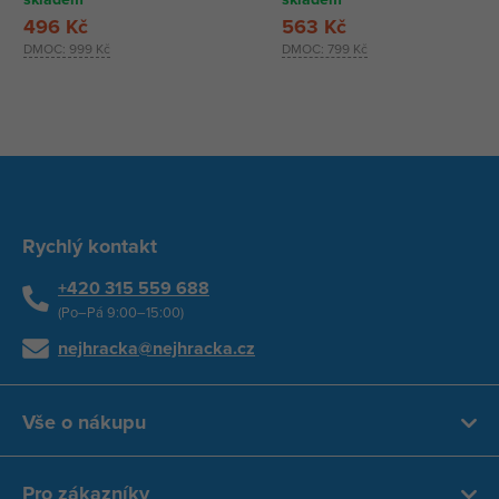
496 Kč
563 Kč
DMOC:
999 Kč
DMOC:
799 Kč
Rychlý kontakt
+420 315 559 688
(Po–Pá 9:00–15:00)
nejhracka@nejhracka.cz
Vše o nákupu
Pro zákazníky