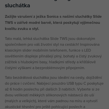
sluchátka
Zažijte vzrušení z ježka Sonica s našimi sluchátky Slide
TWS v zářivě modré barvě, která poskytují výjimečnou
kvalitu zvuku a styl.
Tato malá, lehká sluchátka Slide TWS jsou dokonalým
společníkem pro váš životní styl na cestách! Inspirována
klasickým slider mobilním telefonem, funkce s LED
osvětlením displeje přinášejí plný, bohatý a čistý zvukový
zážitek s hlubokými basy, hladkými středy a křišťálově
čistými výškami a bezproblémovým připojením.
Tato bezdrátová sluchátka jsou ideální na cesty, dojíždění
do práce i cvičení. Nabíjecí pouzdro USB typu C poskytuje
až 6 hodin poslechu při dalších 3 nabitích. Vyberte si ze
dvou velikostí měkkých silikonových nástavců do uší
(malých a velkých), které vám padnou na míru a vytvoří
akustické těsnění pro ještě pohlcující poslech a