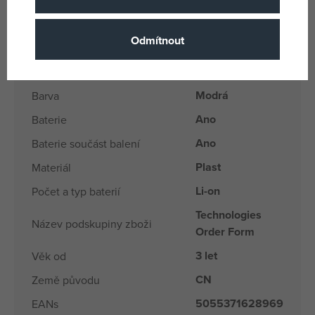
Parametry
Odmítnout
Pro holky i kluky
Pohlaví
Modrá
Barva
Ano
Baterie
Ano
Baterie součást balení
Plast
Materiál
Li-on
Počet a typ baterií
Technologies
Název podskupiny zboži
Order Form
3 let
Věk od
CN
Země původu
5055371628969
EANs