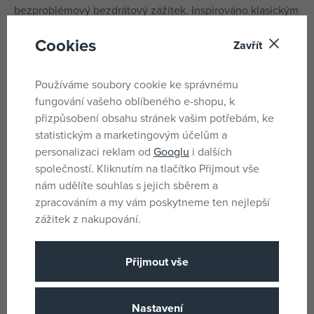
bezproblémový bezdrátový zážitek. Inspirováno klasickým
posuvným mobilním telefonem, posunutím se otevře a
Cookies
rozsvítí se
Zavřít
Inteligentní dotykové ovládání
Pouhým klepnutím můžete
Používáme soubory cookie ke správnému
přeskočit/přehrát/pozastavit skladbu, přijmout/odmítnout
fungování vašeho oblíbeného e-shopu, k
telefonní hovor nebo aktivovat hlasového asistenta.
přizpůsobení obsahu stránek vašim potřebám, ke
Pohodlné nošení
Součástí balení jsou přídavné nástavce
statistickým a marketingovým účelům a
personalizaci reklam od
Googlu
i dalších
do uší, které si můžete přizpůsobit podle sebe a zabránit
společností. Kliknutím na tlačítko Přijmout vše
tak vyklouznutí sluchátek z ušního kanálku.
nám udělíte souhlas s jejich sběrem a
Automatické párování
Po spárování se sluchátka
zpracováním a my vám poskytneme ten nejlepší
automaticky spárují pro další použití.
zážitek z nakupování.
Co je součástí balení? 2 x bezdrátová sluchátka OTL TWS
(levá a pravá) 1 x nabíjecí pouzdro 1 x nabíjecí kabel USB 1
Přijmout vše
x uživatelská příručka 2 x páry silikonových nástavců do
uší"
Nastavení