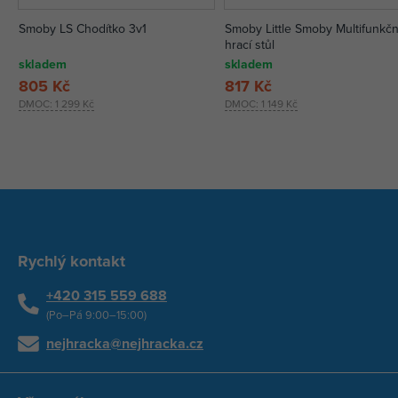
Smoby LS Chodítko 3v1
Smoby Little Smoby Multifunkčn
hrací stůl
skladem
skladem
805 Kč
817 Kč
DMOC:
1 299 Kč
DMOC:
1 149 Kč
Rychlý kontakt
+420 315 559 688
(Po–Pá 9:00–15:00)
nejhracka@nejhracka.cz