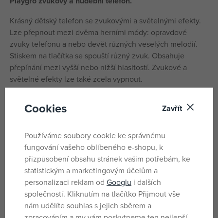
Playgro zvukový a hudební telefon.
Krásný dětský telefon se zvukovými a světelnými efekty.
Lze přepnout mezi dvěma herními módy: opravdové
zvuky telefonu a nebo devět různých veselých melodií.
Stiskem na tlačítka se spouští různý zvuk. Obsahuje
přepínání mezi vyšší nebo nižší hlasitostí. Zvukové a
světelné efekty lze také zcela vypnout.
Snadné učení čísel.
Cookies
Zavřít
Optimální tvar telefonu padne ideálně do dětské ručky
Používáme soubory cookie ke správnému
Pro děti od 1 - 3 let
fungování vašeho oblíbeného e-shopu, k
Obsahuje 3 ks 1,5 V AAA baterií
přizpůsobení obsahu stránek vašim potřebám, ke
statistickým a marketingovým účelům a
personalizaci reklam od
Googlu
i dalších
Parametry
společností. Kliknutím na tlačítko Přijmout vše
nám udělíte souhlas s jejich sběrem a
zpracováním a my vám poskytneme ten nejlepší