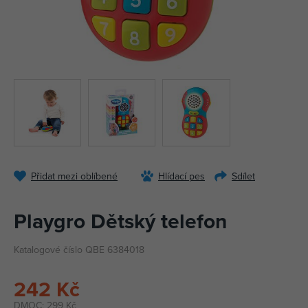
Přidat mezi oblíbené
Hlídací pes
Sdílet
Playgro Dětský telefon
Katalogové číslo QBE 6384018
242 Kč
DMOC:
299 Kč