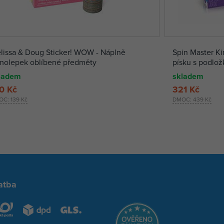
lissa & Doug Sticker! WOW - Náplně
Spin Master Ki
molepek oblíbené předměty
písku s podlož
ladem
skladem
0 Kč
321 Kč
OC:
139 Kč
DMOC:
439 Kč
atba