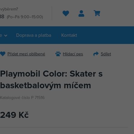
s výběrem?
Hledat
88
(Po–Pá 9:00–15:00)
e
Doprava a platba
Kontakt
Přidat mezi oblíbené
Hlídací pes
Sdílet
Playmobil Color: Skater s
basketbalovým míčem
Katalogové číslo P 71516
249 Kč