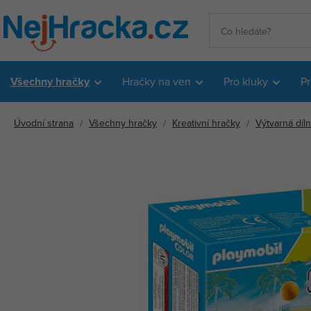
Všechny hračky
Hračky na ven
Pro kluky
Pr
Úvodní strana
Všechny hračky
Kreativní hračky
Výtvarná díl