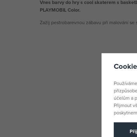
Vnes barvy do hry s cool skaterem s baske
PLAYMOBIL Color.
Zažij pestrobarevnou zábavu při malování se
Cookie
Používáme
přizpůsobe
účelům a p
Přijmout v
poskytneme
Při