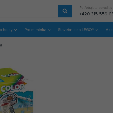
Potřebujete poradit 
+420 315 559 6
o holky
Pro miminka
Stavebnice a LEGO®
Akc
na