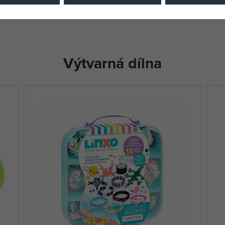
Výtvarná dílna