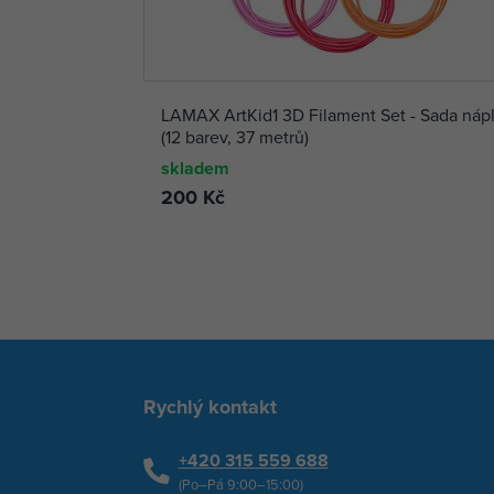
LAMAX ArtKid1 3D Filament Set - Sada nápl
(12 barev, 37 metrů)
skladem
200 Kč
Rychlý kontakt
+420 315 559 688
(Po–Pá 9:00–15:00)