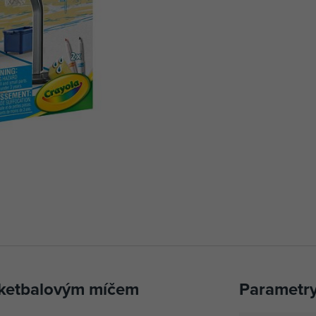
asketbalovým míčem
Parametr