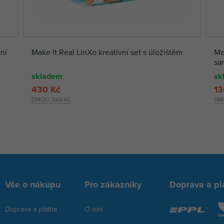
ní
Make It Real LinXo kreativní set s úložištěm
Me
sa
skladem
sk
430 Kč
13
DMOC:
569 Kč
DM
Vše o nákupu
Pro zákazníky
Doprava a pl
Doprava a platba
O nás