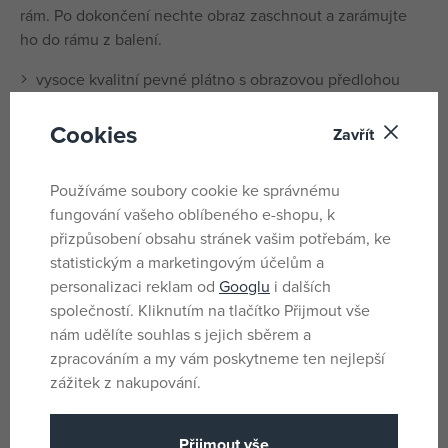
rám. Po dokončení nechte obraz zaschnout a zarámujte
ho do rámu z balení.
vysoce kvalitní pevné plátno s obrazovou předlohou
na plátně očíslované jednotlivé plochy
kartonový stojánek pro kelímky s barvami
Cookies
Zavřít
sada akrylových barev, štětec, rámeček
Používáme soubory cookie ke správnému
Rozměry: 16 x 22 x 5 cm
fungování vašeho oblíbeného e-shopu, k
přizpůsobení obsahu stránek vašim potřebám, ke
Parametry
statistickým a marketingovým účelům a
personalizaci reklam od
Googlu
i dalších
společností. Kliknutím na tlačítko Přijmout vše
Pro holky i kluky
Pohlaví
nám udělíte souhlas s jejich sběrem a
Vícebarevné
Barva
zpracováním a my vám poskytneme ten nejlepší
zážitek z nakupování.
Karton, Barvy,
Materiál
Plast
Přijmout vše