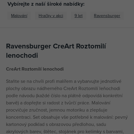
Vybírejte z naší široké nabídky:
Malování
Hračky v akci
9 let
Ravensburger
Ravensburger CreArt Roztomilí
lenochodi
CreArt Roztomilí lenochodi
Staňte se na chvíli profi malířem a vybarvujte jednotlivé
plochy obrazu nádherného CreArt Roztomilí leňochodi
podle návodu (každé číslo na plátně odpovídá konkrétní
barvě) a dopřejte si radost z tvůrčí práce. Malování
procvičuje zručnost, jemnou motoriku a zlepšuje
koncentraci. Set obsahuje vše potřebné k malování: pevný
kartonový podklad s obrazovou předlohou, sadu
akrylových barev, štětec, stojánek pro kelímky s barvami,