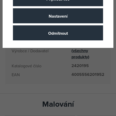
CreArt
Produktová řada
9 let
Věk od
Nastavení
CZ
Země původu
4005556201952
EANs
Odmítnout
20195
Dodavatelské číslo
Ravensburger
(všechny
Výrobce / Dodavatel
produkty)
2420195
Katalogové číslo
4005556201952
EAN
Malování