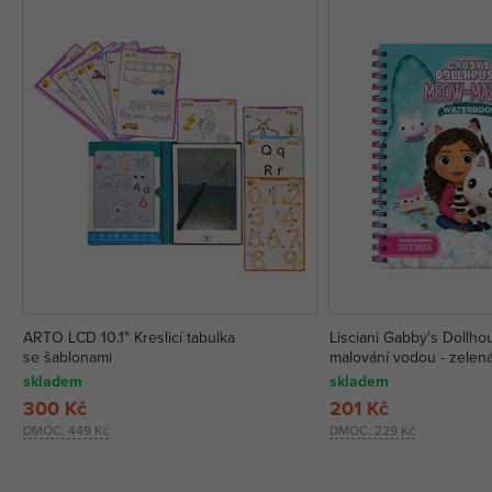
ARTO LCD 10.1" Kreslicí tabulka
Lisciani Gabby's Dollho
se šablonami
malování vodou - zelen
skladem
skladem
300 Kč
201 Kč
DMOC:
449 Kč
DMOC:
229 Kč