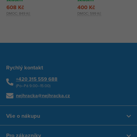
608 Kč
400 Kč
DMOC:
849 Kč
DMOC:
599 Kč
Rychlý kontakt
+420 315 559 688
(Po–Pá 9:00–15:00)
nejhracka@nejhracka.cz
Vše o nákupu
Pro zákazníky