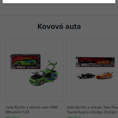
Kovová auta
Jada Rychle a zběsile auto 1995
Jada Rychle a zběsile Twin Pac
Mitsubishi 1:24
Toyota Supra a Dodge Charger 
skladem
skladem