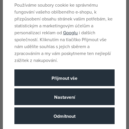
Používáme soubory cookie ke správnému
Pro kluky
Pohlaví
fungování vašeho oblíbeného e-shopu, k
přizpůsobení obsahu stránek vašim potřebám, ke
Modrá, Stříbrná
Barva
statistickým a marketingovým účelům a
Gumová
Druh koleček
personalizaci reklam od
Googlu
i dalších
Kov
společností. Kliknutím na tlačítko Přijmout vše
Materiál
nám udělíte souhlas s jejich sběrem a
Jada
Název podskupiny zboži
zpracováním a my vám poskytneme ten nejlepší
8 let
Věk od
zážitek z nakupování.
CN
Země původu
Přijmout vše
4006333070594
EANs
3203044
Dodavatelské číslo
Nastavení
Jada
(všechny
Výrobce / Dodavatel
produkty)
J 3203044
Katalogové číslo
Odmítnout
4006333070594
EAN