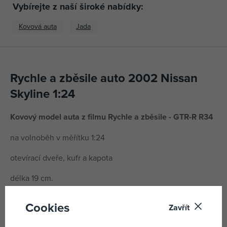
Vybírejte z naší široké nabídky:
Kovová auta
Jada
Rychle a zběsile auto 2002 Nissan
Skyline 1:24
Kovový model auta z filmu Rychle a zběsile - GTR-R R34
na volnoběh v měřítku 1:24
otevírací dveře, kufr a kapota
délka 19 cm.
Cookies
Parametry
Zavřít