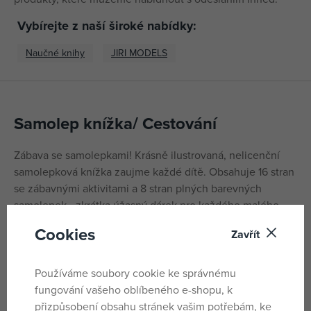
Vybírejte z naší široké nabídky:
Naučné knihy
JIRI MODELS
Samolep knížka/ Cestování
Zábava se samolepkami! Krásně ilustrovaná, nelicenční
samolepková knížka zaujme každé dítě. Obsahuje 16 stran
se zábavnými aktivitami a 8 stran plných barevných
samolepek - zkrátka úžasný dárek pro každého malého
neposedu!Zábava se samolepkami! Krásn
Cookies
Zavřít
Parametry
Používáme soubory cookie ke správnému
fungování vašeho oblíbeného e-shopu, k
přizpůsobení obsahu stránek vašim potřebám, ke