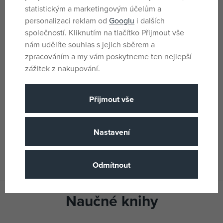
Pro holky i kluky
Pohlaví
statistickým a marketingovým účelům a
3 let
Věk od
personalizaci reklam od
Googlu
i dalších
společností. Kliknutím na tlačítko Přijmout vše
CN
Země původu
nám udělíte souhlas s jejich sběrem a
8595593818924
EANs
zpracováním a my vám poskytneme ten nejlepší
zážitek z nakupování.
1892-4
Dodavatelské číslo
JIRI MODELS
(všechny
Výrobce / Dodavatel
Přijmout vše
produkty)
JM 1892-4
Katalogové číslo
Nastavení
8595593818924
EAN
Odmítnout
Naučné knihy