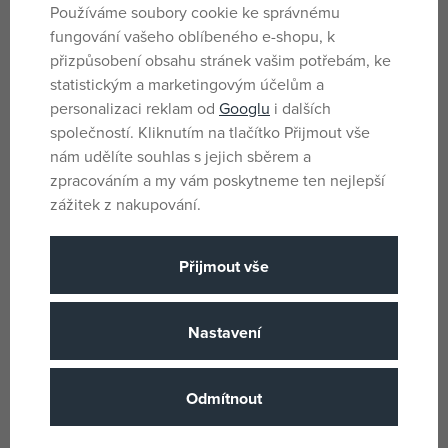
Parametry
Používáme soubory cookie ke správnému
fungování vašeho oblíbeného e-shopu, k
přizpůsobení obsahu stránek vašim potřebám, ke
Pro kluky
Pohlaví
statistickým a marketingovým účelům a
personalizaci reklam od
Googlu
i dalších
Zelená
Barva
společností. Kliknutím na tlačítko Přijmout vše
Kov, Plast
Materiál
nám udělíte souhlas s jejich sběrem a
zpracováním a my vám poskytneme ten nejlepší
Siku
Název podskupiny zboži
zážitek z nakupování.
3 let
Věk od
CN
Země původu
Přijmout vše
4006874016068
EANs
10431606
Dodavatelské číslo
Nastavení
Siku
(všechny
Výrobce / Dodavatel
produkty)
Odmítnout
OL 10431606
Katalogové číslo
4006874016068
EAN