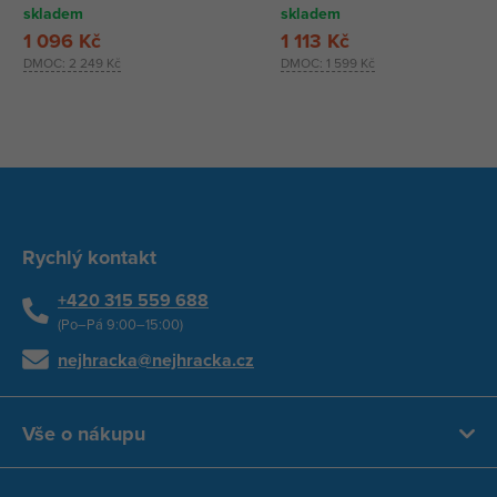
skladem
skladem
1 096 Kč
1 113 Kč
DMOC:
2 249 Kč
DMOC:
1 599 Kč
Rychlý kontakt
+420 315 559 688
(Po–Pá 9:00–15:00)
nejhracka@nejhracka.cz
Vše o nákupu