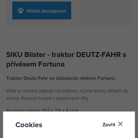
Hlídat dostupnost
SIKU Blister - traktor DEUTZ-FAHR s
přívěsem Fortuna
Traktor Deutz-Fahr se sklápěcím vlekem Fortuna.
Vlek je možné odpojit od traktoru a jeho korbu sklopit do
strany. Kovový model s plastovými díly.
Rozměry balení: 19,7 x 7,8 x 4,1 cm.
Věk: 3+
Cookies
Zavřít