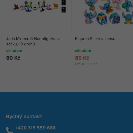
Jada Minecraft Nanofigurka v
Figurka Stitch v kapsuli
sáčku, 13 druhů
skladem
skladem
80 Kč
80 Kč
DMOC:
189 Kč
Rychlý kontakt
+420 315 559 688