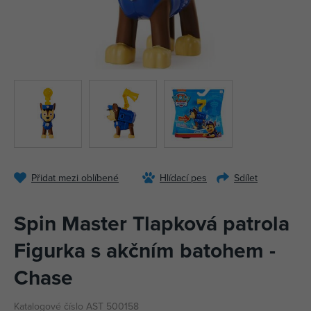
Přidat mezi oblíbené
Hlídací pes
Sdílet
Spin Master Tlapková patrola
Figurka s akčním batohem -
Chase
Katalogové číslo AST 500158