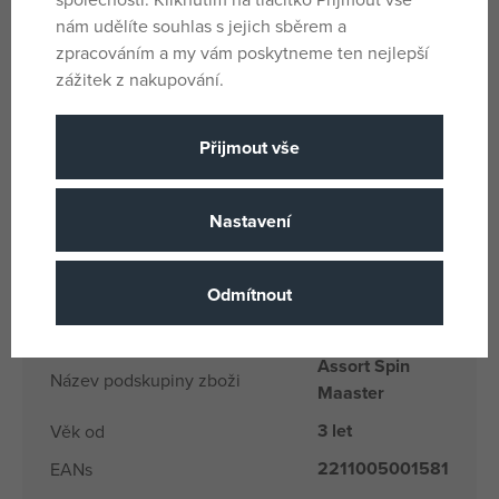
Patrola s funkčními záchranářskými doplňky. Toto štěňátko
nám udělíte souhlas s jejich sběrem a
se může zachytit na cokoliv a vyhoupnout se pro
zpracováním a my vám poskytneme ten nejlepší
záchranu! Led nebo sníh, Everest je připraven jít!
zážitek z nakupování.
Parametry
Přijmout vše
Nastavení
Tlapková
Licence
patrola
Plast
Materiál
Odmítnout
0 x 7.5 x 0
Rozměry produktu
Assort Spin
Název podskupiny zboži
Maaster
3 let
Věk od
2211005001581
EANs