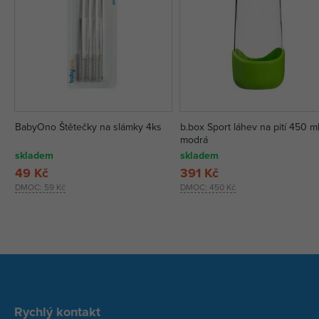
BabyOno Štětečky na slámky 4ks
b.box Sport láhev na pití 450 ml
modrá
skladem
skladem
49 Kč
391 Kč
DMOC:
59 Kč
DMOC:
450 Kč
Rychlý kontakt