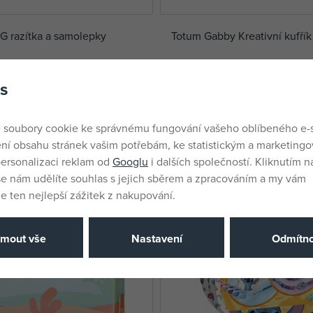
 razítka a samolepky
Totum Gabby Kreativní kufřík
em
není skladem
s
599 Kč
 soubory cookie ke správnému fungování vašeho oblíbeného e-
ní obsahu stránek vašim potřebám, ke statistickým a marketing
ersonalizaci reklam od
Googlu
i dalších společností. Kliknutím na
še nám udělíte souhlas s jejich sběrem a zpracováním a my vám
 ten nejlepší zážitek z nakupování.
jmout vše
Nastavení
Odmítno