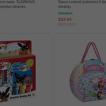
tivní sada- TLAPKOVÁ
Totum Ledové království II šk
výroba náramků
obrázky
skladem
223 Kč
DMOC:
249 Kč