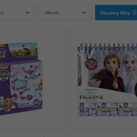
ce
Věk od
Všechny filtry