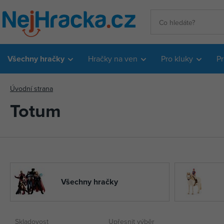
Všechny hračky
Hračky na ven
Pro kluky
Pr
Úvodní strana
Totum
Všechny hračky
Skladovost
Upřesnit výběr