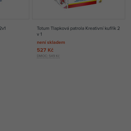
2v1
Totum Tlapková patrola Kreativní kufřík 2
v 1
není skladem
527 Kč
DMOC:
549 Kč