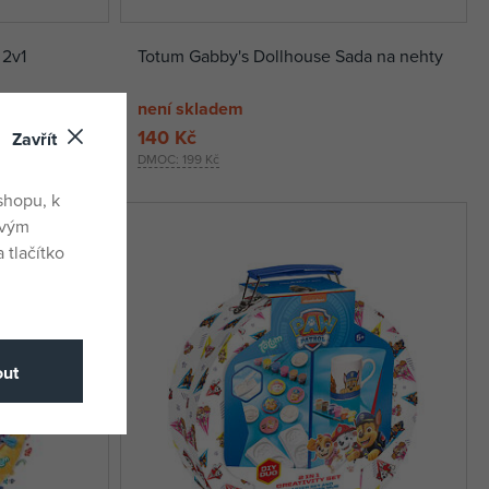
 2v1
Totum Gabby's Dollhouse Sada na nehty
není skladem
140 Kč
Zavřít
DMOC:
199 Kč
shopu, k
ovým
 tlačítko
ut