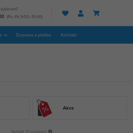
s výběrem?
Hledat
88
(Po–Pá 9:00–15:00)
e
Doprava a platba
Kontakt
Akce
Seřadit
13 produktů