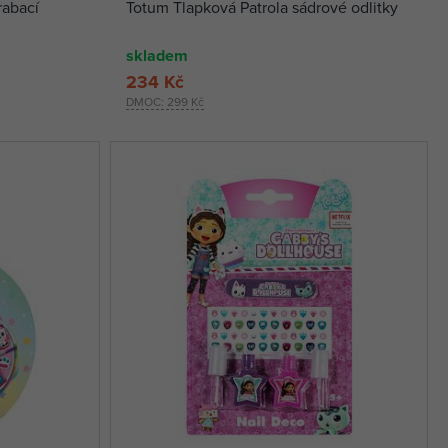
rabací
Totum Tlapková Patrola sádrové odlitky
skladem
234 Kč
DMOC:
299 Kč