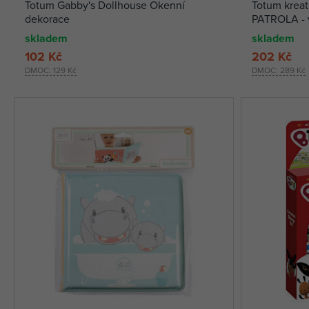
Totum Gabby's Dollhouse Okenní
Totum krea
dekorace
PATROLA - 
skladem
skladem
102 Kč
202 Kč
DMOC:
129 Kč
DMOC:
289 Kč