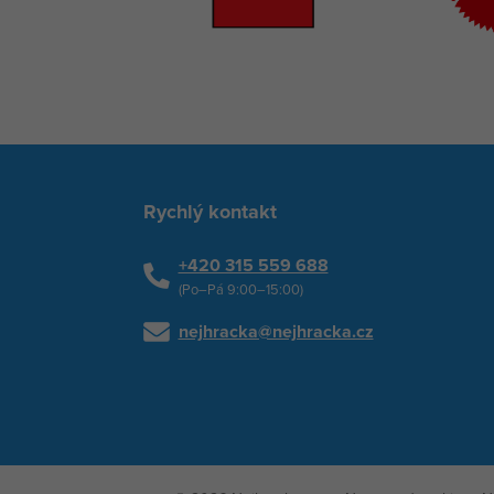
Rychlý kontakt
+420 315 559 688
(Po–Pá 9:00–15:00)
nejhracka@nejhracka.cz