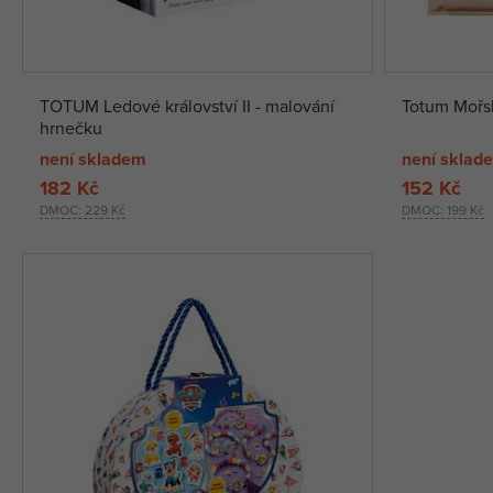
TOTUM Ledové království II - malování
Totum Mořsk
hrnečku
není skladem
není sklad
182 Kč
152 Kč
DMOC:
229 Kč
DMOC:
199 Kč