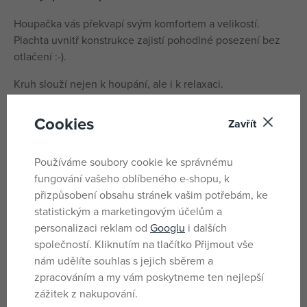
Houpačka vás překvapí svým komfortem a velikostí.
Plachta uvnitř konstrukce zajistí pohodlné posezení bez
otlačení :-).
Kruh slouží nejen k houpání, ale i k relaxaci.
Průměr: 100 cm
Cookies
Zavřít
Délka lan: 95 x 155 cm
Nosnost: 100 kg
Používáme soubory cookie ke správnému
Věk: 3+
fungování vašeho oblíbeného e-shopu, k
přizpůsobení obsahu stránek vašim potřebám, ke
Parametry
statistickým a marketingovým účelům a
personalizaci reklam od
Googlu
i dalších
společností. Kliknutím na tlačítko Přijmout vše
nám udělíte souhlas s jejich sběrem a
Pro holky i kluky
Pohlaví
zpracováním a my vám poskytneme ten nejlepší
Duhová
Barva
zážitek z nakupování.