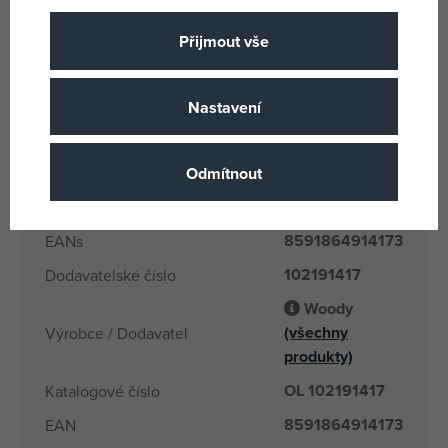
Lano
Typ uchycení
Textilie
Materiál
Přijmout vše
5 x 100 x 100
Rozměry produktu
Woody
Název podskupiny zboži
Nastavení
3 let
Věk od
CN
Odmítnout
Země původu
100 kg
Nosnost
8591864914173
EANs
102191417
Dodavatelské číslo
Woody
(všechny
Výrobce / Dodavatel
produkty)
OL 102191417
Katalogové číslo
8591864914173
EAN