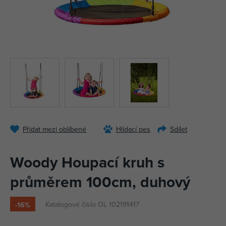
Přidat mezi oblíbené
Hlídací pes
Sdílet
Woody Houpací kruh s
průměrem 100cm, duhový
Katalogové číslo OL 102191417
-16%